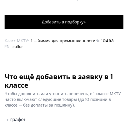
+
Добавить в подборку
Класс МКТУ:
1 — Химия для промышленности
№
10493
EN:
sulfur
Что ещё добавить в заявку в 1
классе
Чтобы дополнить или уточнить перечень, в 1 классе МКТУ
часто включают следующие товары
(до 10 позиций в
классе — без доплаты за пошлину).
графен