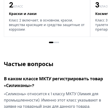
2
3
КЛАСС
КЛАС
Краски и лаки
Косме
Класс 2 включает, в основном, краски,
Класс 3
вещества красящие и средства защитные от
туалет
коррозии.
препар
дома, т
Частые вопросы
В каком классе МКТУ регистрировать товар
«Силиконы»?
«Силиконы» относится к 1 классу МКТУ (Химия для
промышленности). Именно этот класс указывают в
заявке на товарный знак для данного товара.