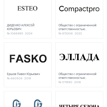
ДИДЕНКО АЛЕКСЕЙ
Общество с ограниченной
ЮРЬЕВИЧ
ответственностью
"ФАУБЕХА"
№ 1066985 · 2024
№ 872306 · 2022
Ершов Павел Юрьевич
Общество с ограниченной
ответственностью
№ 660509 · 2018
"МНОЖЕСТВО УМНЫХ
№ 571890 · 2016
ЛЮДЕЙ"