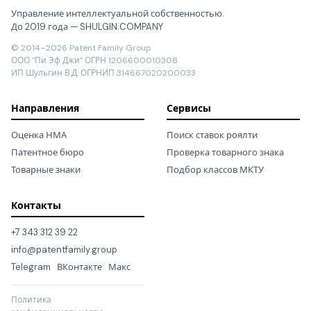
Управление интеллектуальной собственностью.
До 2019 года — SHULGIN.COMPANY
© 2014–2026 Patent Family Group
ООО "Пи Эф Джи" ОГРН 1206600010308
ИП Шульгин В.Д. ОГРНИП 314667020200033
Направления
Сервисы
Оценка НМА
Поиск ставок роялти
Патентное бюро
Проверка товарного знака
Товарные знаки
Подбор классов МКТУ
Контакты
+7 343 312 39 22
info@patentfamily.group
Telegram
·
ВКонтакте
·
Макс
Политика