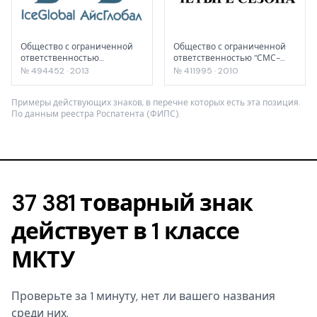
Общество с ограниченной
Общество с ограниченной
ответственностью
ответственностью "СМС-
"АйсГлобал"
Ойл"
№ 494452 · 2013
№ 411995 · 2010
Примеры действующих знаков, в перечне которых есть эта позиция.
По данным реестра Роспатента (ФИПС).
37 381 товарный знак
действует в 1 классе
МКТУ
Проверьте за 1 минуту, нет ли вашего названия
среди них.