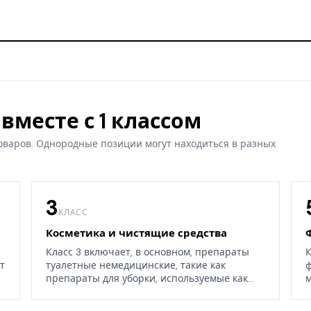
вместе с 1 классом
оваров. Однородные позиции могут находиться в разных
3
КЛАСС
Косметика и чистящие средства
Класс 3 включает, в основном, препараты
К
т
туалетные немедицинские, такие как
ф
препараты для уборки, используемые как
м
дома, так и в окружающих средах.