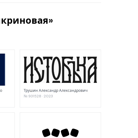
икриновая»
о
Трушин Александр Александрович
№ 931528 · 2023