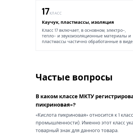
17
КЛАСС
Каучук, пластмассы, изоляция
Класс 17 включает, в основном, электро-,
тепло- и звукоизоляционные материалы и
пластмассы частично обработанные в виде
листов, блоков или стержней, а также
некоторые изделия из каучука, гуттаперчи,
резины, асбеста, слюды или их заменителей
Частые вопросы
В каком классе МКТУ регистрирова
пикриновая»?
«Кислота пикриновая» относится к 1 клас
промышленности). Именно этот класс ука
товарный знак для данного товара.