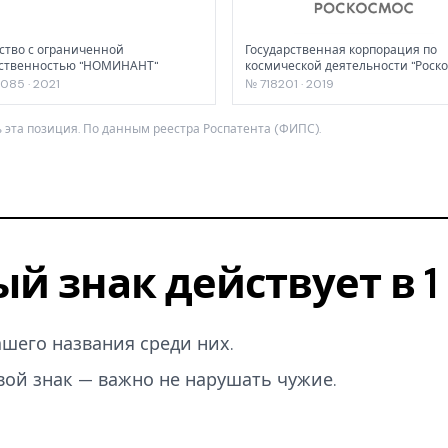
тво с ограниченной
Государственная корпорация по
тственностью "НОМИНАНТ"
космической деятельности "Роско
085 · 2021
№ 718201 · 2019
 эта позиция. По данным реестра Роспатента (ФИПС).
ый знак действует в 
вашего названия среди них.
вой знак — важно не нарушать чужие.