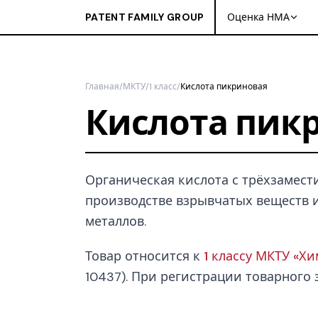
PATENT FAMILY GROUP
Оценка НМА
Главная
/
МКТУ
/
1 класс
/
Кислота пикриновая
Кислота пик
Органическая кислота с трёхзамести
производстве взрывчатых веществ и
металлов.
Товар относится к
1 классу МКТУ «Х
10437). При регистрации товарного з