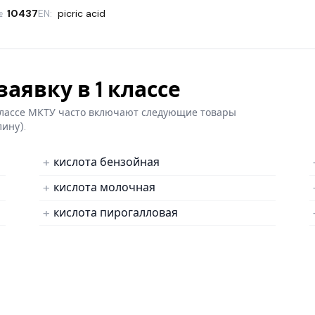
№
10437
EN:
picric acid
аявку в 1 классе
 классе МКТУ часто включают следующие товары
лину).
кислота бензойная
кислота молочная
кислота пирогалловая