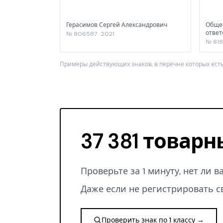
Герасимов Сергей Александрович
Общес
отве
№ 806587 · 2021
№ 818
Примеры действующих знаков, в перечне которых есть
37 381 товарн
Проверьте за 1 минуту, нет ли 
Даже если не регистрировать с
Проверить знак по 1 классу →