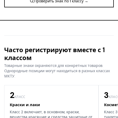
Проверить знак по 1 классу →
Часто регистрируют вместе с 1
классом
Товарные знаки охраняются для конкретных товаров.
Однородные позиции могут находиться в разных классах
МКТУ.
2
3
КЛАСС
КЛАС
Краски и лаки
Косме
Класс 2 включает, в основном, краски,
Класс 3
вещества красящие и средства защитные от
туалет