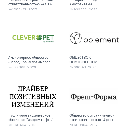
ответственностью «АКТО»
Анатольевич
№ 1085412 · 2025
№ 939883 · 2023
Акционерное общество
ОБЩЕСТВО С
«Завод новых полимеров
ОГРАНИЧЕННОЙ
«Сенеж»
ОТВЕТСТВЕННОСТЬЮ
№ 922863 · 2023
№ 930143 · 2023
"ОПЛЕМЕНТ ГРУПП"
Публичное акционерное
Общество с ограниченной
общество "Газпром нефть"
ответственностью "Фреш-
Форма"
№ 660464 · 2018
№ 609864 · 2017