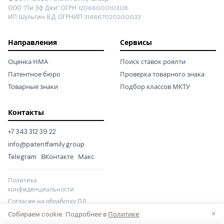
ООО "Пи Эф Джи" ОГРН 1206600010308
ИП Шульгин В.Д. ОГРНИП 314667020200033
Направления
Сервисы
Оценка НМА
Поиск ставок роялти
Патентное бюро
Проверка товарного знака
Товарные знаки
Подбор классов МКТУ
Контакты
+7 343 312 39 22
info@patentfamily.group
Telegram
·
ВКонтакте
·
Макс
Политика
конфиденциальности
Согласие на обработку ПД
×
Собираем cookie. Подробнее в
Политике
.