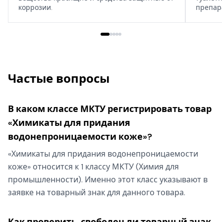
коррозии.
препар
дома, т
Частые вопросы
В каком классе МКТУ регистрировать товар
«Химикаты для придания
водонепроницаемости коже»?
«Химикаты для придания водонепроницаемости
коже» относится к 1 классу МКТУ (Химия для
промышленности). Именно этот класс указывают в
заявке на товарный знак для данного товара.
Как проверить, свободен ли товарный знак