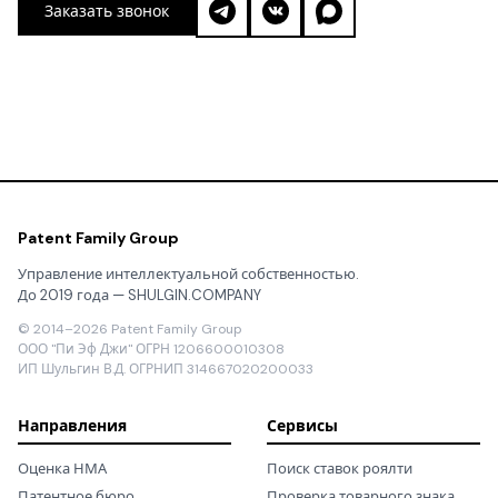
Заказать звонок
Patent Family Group
Управление интеллектуальной собственностью.
До 2019 года — SHULGIN.COMPANY
© 2014–2026 Patent Family Group
ООО "Пи Эф Джи" ОГРН 1206600010308
ИП Шульгин В.Д. ОГРНИП 314667020200033
Направления
Сервисы
Оценка НМА
Поиск ставок роялти
Патентное бюро
Проверка товарного знака