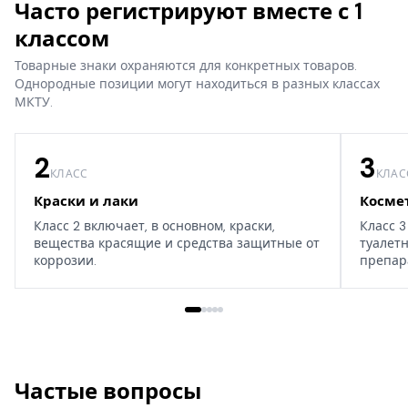
Часто регистрируют вместе с 1
классом
Товарные знаки охраняются для конкретных товаров.
Однородные позиции могут находиться в разных классах
МКТУ.
2
3
КЛАСС
КЛАС
Краски и лаки
Косме
Класс 2 включает, в основном, краски,
Класс 3
вещества красящие и средства защитные от
туалет
коррозии.
препар
дома, т
Частые вопросы