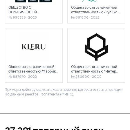
ОБЩЕСТВО С
Общество с ограниченной
ОГРАНИЧЕННОЙ
ответственностью «РусЭко
ОТВЕТСТВЕННОСТЬЮ "ЗНАК"
органикс»
№ 935336 · 2023
№ 881806 · 2022
Общество с ограниченной
Общество с ограниченной
ответственностью "Фабрика
ответственностью "Интер
Упаковки"
Групп"
№ 887970 · 2022
№ 286900 · 2005
Примеры действующих знаков, в перечне которых есть эта позиция.
По данным реестра Роспатента (ФИПС).