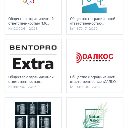
Общество с ограниченной
Общество с ограниченной
ответственностью "МС
ответственностью
СТРОЙ"
«ПЛАЗМОНИКС»
№ 1205061 · 2026
№ 1167247 · 2025
Общество с ограниченной
Общество с ограниченной
ответственностью
ответственностью «ДАЛКОС
"БЕНТОПРО"
Инжиниринг»
№ 1142730 · 2025
№ 1042909 · 2024