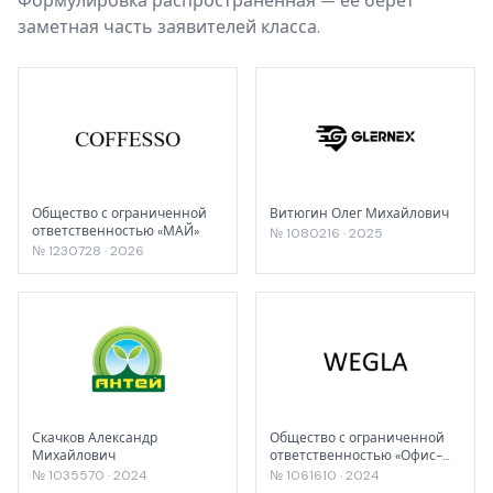
Формулировка распространённая — её берёт
заметная часть заявителей класса.
Общество с ограниченной
Витюгин Олег Михайлович
ответственностью «МАЙ»
№ 1080216 · 2025
№ 1230728 · 2026
Скачков Александр
Общество с ограниченной
Михайлович
ответственностью «Офис-
импэкс»
№ 1035570 · 2024
№ 1061610 · 2024