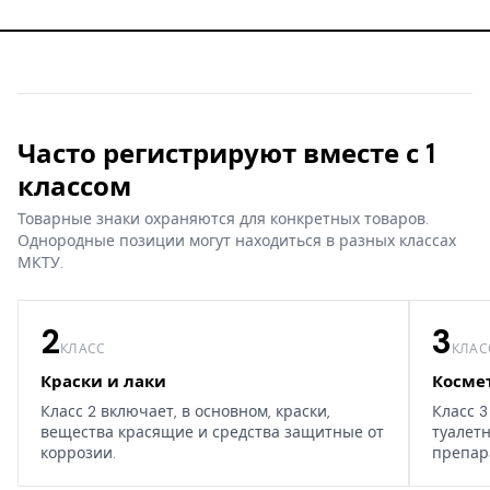
Часто регистрируют вместе с 1
классом
Товарные знаки охраняются для конкретных товаров.
Однородные позиции могут находиться в разных классах
МКТУ.
2
3
КЛАСС
КЛАС
Краски и лаки
Косме
Класс 2 включает, в основном, краски,
Класс 3
вещества красящие и средства защитные от
туалет
коррозии.
препар
дома, т