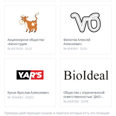
Акционерное общество
Филатов Алексей
«Киностудия
Алексеевич
«Союзмультфильм»
№ 837503 · 2021
№ 814180 · 2021
Кунак Ярослав Алексеевич
Общество с ограниченной
ответственностью "ДАО-
№ 769430 · 2020
ФАРМКОСМЕТИКА"
№ 668793 · 2018
Примеры действующих знаков, в перечне которых есть эта позиция.