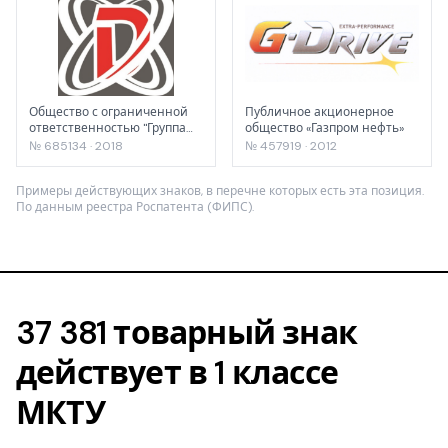
Общество с ограниченной
Публичное акционерное
ответственностью "Группа
общество «Газпром нефть»
Компаний Дернек-Инвест"
№ 685134 · 2018
№ 457919 · 2012
Примеры действующих знаков, в перечне которых есть эта позиция.
По данным реестра Роспатента (ФИПС).
37 381 товарный знак
действует в 1 классе
МКТУ