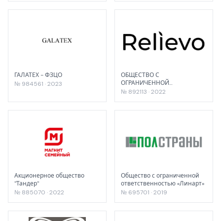
ГАЛАТЕХ - ФЗЦО
ОБЩЕСТВО С
ОГРАНИЧЕННОЙ
№ 984561 · 2023
ОТВЕТСТВЕННОСТЬЮ
№ 892113 · 2022
"РЕЛИЕВО"
Акционерное общество
Общество с ограниченной
"Тандер"
ответственностью «Линарт»
№ 885070 · 2022
№ 695701 · 2019