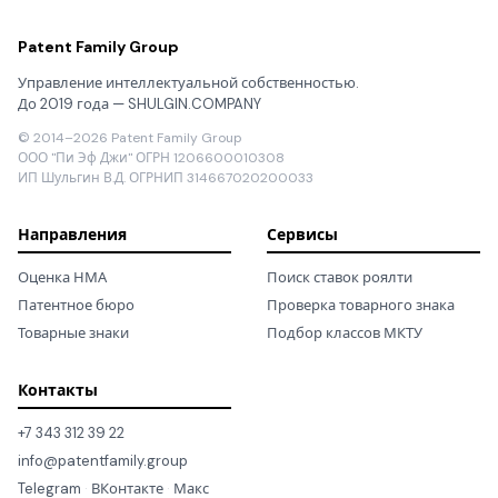
Patent Family Group
Управление интеллектуальной собственностью.
До 2019 года — SHULGIN.COMPANY
© 2014–2026 Patent Family Group
ООО "Пи Эф Джи" ОГРН 1206600010308
ИП Шульгин В.Д. ОГРНИП 314667020200033
Направления
Сервисы
Оценка НМА
Поиск ставок роялти
Патентное бюро
Проверка товарного знака
Товарные знаки
Подбор классов МКТУ
Контакты
+7 343 312 39 22
info@patentfamily.group
Telegram
·
ВКонтакте
·
Макс