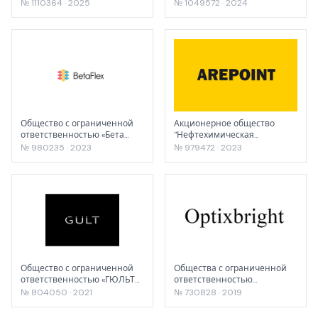
ФОРМАТ"
№ 1110364 · 2025
№ 1049572 · 2024
Общество с ограниченной
Акционерное общество
ответственностью «Бета
"Нефтехимическая
Флекс»
компания "Арикон"
№ 980235 · 2023
№ 979472 · 2023
Общество с ограниченной
Общества с ограниченной
ответственностью «ГЮЛЬТ
ответственностью
ГмбХ»
«РУСВЕЛХИМ»
№ 804050 · 2021
№ 730828 · 2019