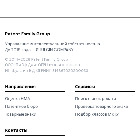
Patent Family Group
Управление интеллектуальной собственностью.
До 2019 года — SHULGIN.COMPANY
© 2014–2026 Patent Family Group
ООО "Пи Эф Джи" ОГРН 1206600010308
ИП Шульгин В.Д. ОГРНИП 314667020200033
Направления
Сервисы
Оценка НМА
Поиск ставок роялти
Патентное бюро
Проверка товарного знака
Товарные знаки
Подбор классов МКТУ
Контакты