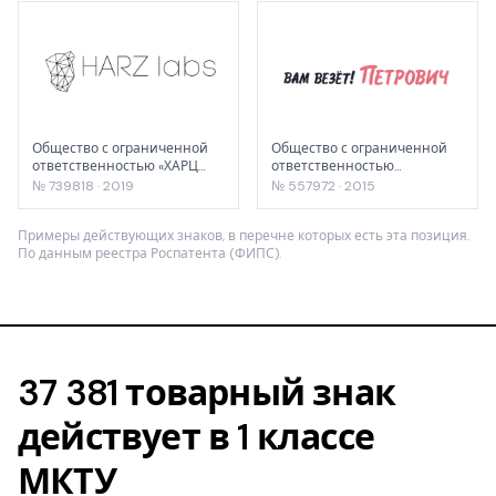
Общество с ограниченной
Общество с ограниченной
ответственностью «ХАРЦ
ответственностью
Лабс»
"СТРОИТЕЛЬНЫЙ ТОРГОВЫЙ
№ 739818 · 2019
№ 557972 · 2015
ДОМ "ПЕТРОВИЧ"
Примеры действующих знаков, в перечне которых есть эта позиция.
По данным реестра Роспатента (ФИПС).
37 381 товарный знак
действует в 1 классе
МКТУ