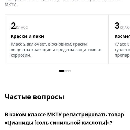
МКТУ.
2
3
КЛАСС
КЛАС
Краски и лаки
Косме
Класс 2 включает, в основном, краски,
Класс 3
вещества красящие и средства защитные от
туалет
коррозии.
препар
дома, т
Частые вопросы
В каком классе МКТУ регистрировать товар
«Цианиды [соль синильной кислоты]»?