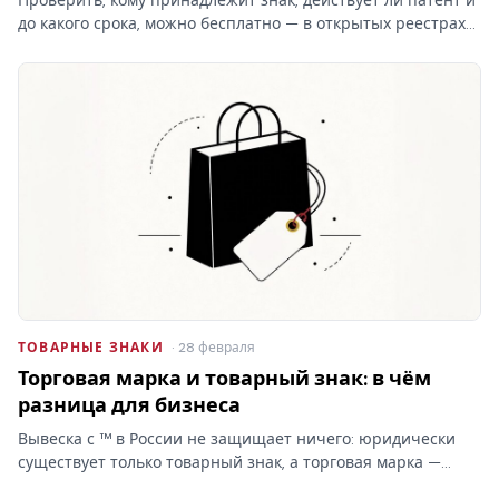
до какого срока, можно бесплатно — в открытых реестрах
ФИПС по номеру или названию. Какие реестры ведёт
институт, чем они отличаются от платного поиска и что в
них…
ТОВАРНЫЕ ЗНАКИ
· 28 февраля
Торговая марка и товарный знак: в чём
разница для бизнеса
Вывеска с ™ в России не защищает ничего: юридически
существует только товарный знак, а торговая марка —
бытовое слово без прав. От этой путаницы зависит,