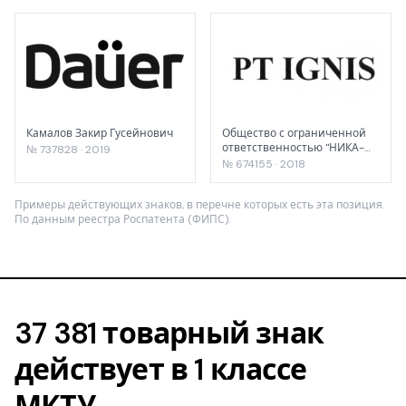
Камалов Закир Гусейнович
Общество с ограниченной
ответственностью "НИКА-
№ 737828 · 2019
ПЕТРОТЭК"
№ 674155 · 2018
Примеры действующих знаков, в перечне которых есть эта позиция.
По данным реестра Роспатента (ФИПС).
37 381 товарный знак
действует в 1 классе
МКТУ