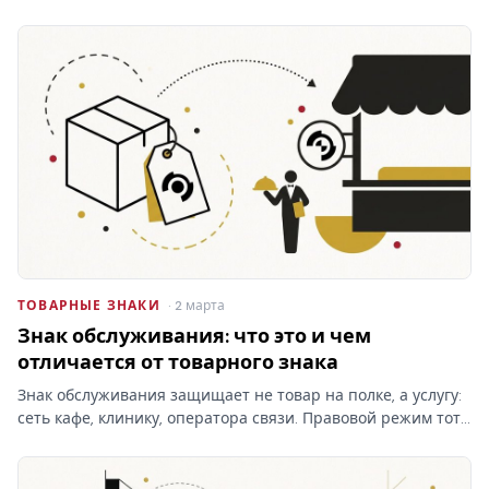
на баланс? От ответа зависят проводки и амортизация, а
при отказе Роспатента затраты на учёт товарных знаков
уходят…
ТОВАРНЫЕ ЗНАКИ
· 2 марта
Знак обслуживания: что это и чем
отличается от товарного знака
Знак обслуживания защищает не товар на полке, а услугу:
сеть кафе, клинику, оператора связи. Правовой режим тот
же, что у товарного знака, но классы МКТУ и объект
охраны — другие, и это меняет заявку.