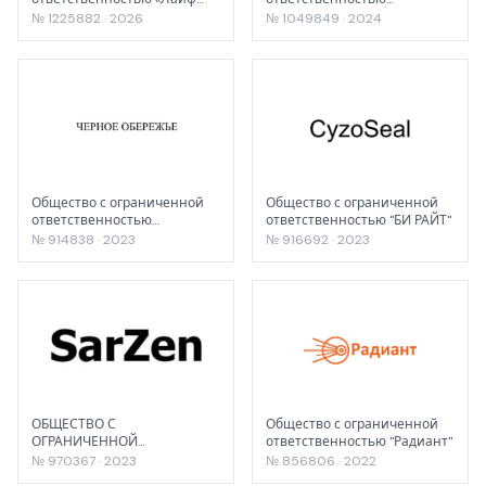
Форс»
"ТЕХСКАН-ИМПЕКС"
№ 1225882 · 2026
№ 1049849 · 2024
Общество с ограниченной
Общество с ограниченной
ответственностью
ответственностью "БИ РАЙТ"
«ПРОИЗВОДСТВЕННАЯ
№ 914838 · 2023
№ 916692 · 2023
КОМПАНИЯ «БЕРЕСТ»
ОБЩЕСТВО С
Общество с ограниченной
ОГРАНИЧЕННОЙ
ответственностью "Радиант"
ОТВЕТСТВЕННОСТЬЮ
№ 970367 · 2023
№ 856806 · 2022
"ПИРАМИДА"