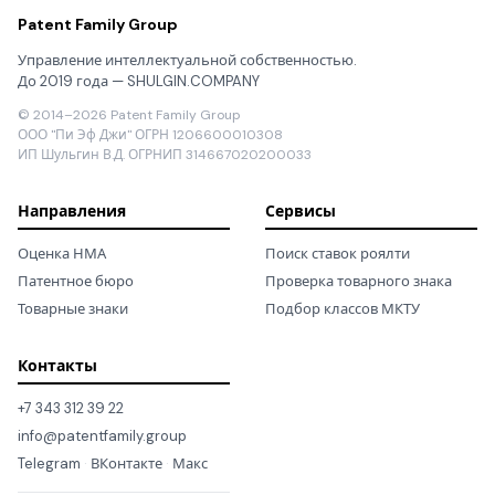
Patent Family Group
Управление интеллектуальной собственностью.
До 2019 года — SHULGIN.COMPANY
© 2014–2026 Patent Family Group
ООО "Пи Эф Джи" ОГРН 1206600010308
ИП Шульгин В.Д. ОГРНИП 314667020200033
Направления
Сервисы
Оценка НМА
Поиск ставок роялти
Патентное бюро
Проверка товарного знака
Товарные знаки
Подбор классов МКТУ
Контакты
+7 343 312 39 22
info@patentfamily.group
Telegram
·
ВКонтакте
·
Макс