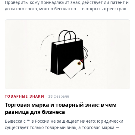
Проверить, кому принадлежит знак, действует ли патент и
до какого срока, можно бесплатно — в открытых реестрах
ФИПС по номеру или названию. Какие реестры ведёт
институт, чем они отличаются от платного поиска и что в
них…
ТОВАРНЫЕ ЗНАКИ
· 28 февраля
Торговая марка и товарный знак: в чём
разница для бизнеса
Вывеска с ™ в России не защищает ничего: юридически
существует только товарный знак, а торговая марка —
бытовое слово без прав. От этой путаницы зависит,