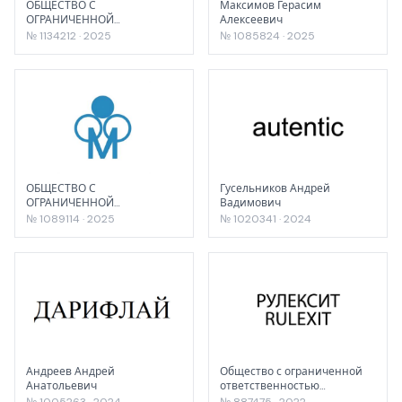
ОБЩЕСТВО С
Максимов Герасим
ОГРАНИЧЕННОЙ
Алексеевич
ОТВЕТСТВЕННОСТЬЮ "ЯМАЛ
№ 1134212 · 2025
№ 1085824 · 2025
ВОСТОК"
ОБЩЕСТВО С
Гусельников Андрей
ОГРАНИЧЕННОЙ
Вадимович
ОТВЕТСТВЕННОСТЬЮ
№ 1089114 · 2025
№ 1020341 · 2024
«МИХАЙЛОВСКИЙ ЗАВОД
ХИМИЧЕСКИХ РЕАКТИВОВ»
Андреев Андрей
Общество с ограниченной
Анатольевич
ответственностью
"КОМПОНЕНТ"
№ 1005263 · 2024
№ 887475 · 2022