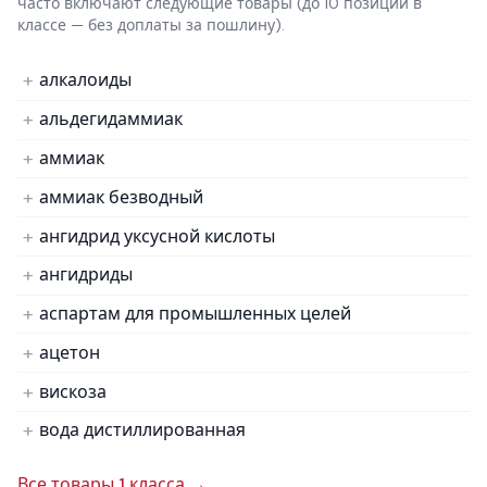
часто включают следующие товары
(до 10 позиций в
классе — без доплаты за пошлину).
алкалоиды
альдегидаммиак
аммиак
аммиак безводный
ангидрид уксусной кислоты
ангидриды
аспартам для промышленных целей
ацетон
вискоза
вода дистиллированная
Все товары 1 класса →