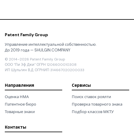
Patent Family Group
Управление интеллектуальной собственностью.
До 2019 года — SHULGIN.COMPANY
© 2014–2026 Patent Family Group
ООО "Пи Эф Джи" ОГРН 1206600010308
ИП Шульгин В.Д. ОГРНИП 314667020200033
Направления
Сервисы
Оценка НМА
Поиск ставок роялти
Патентное бюро
Проверка товарного знака
Товарные знаки
Подбор классов МКТУ
Контакты