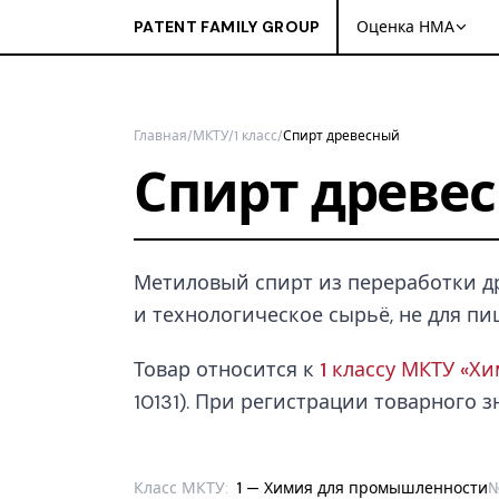
PATENT FAMILY GROUP
Оценка НМА
Главная
/
МКТУ
/
1 класс
/
Спирт древесный
Спирт древе
Метиловый спирт из переработки д
и технологическое сырьё, не для пи
Товар относится к
1 классу МКТУ «Х
10131). При регистрации товарного з
Класс МКТУ:
1 — Химия для промышленности