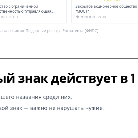
тво с ограниченной
Закрытое акционерное общество
ственностью "Управляющая
"МОСТ"
ния "Сима-ленд"
969 · 2019
№ 708008 · 2019
 эта позиция. По данным реестра Роспатента (ФИПС).
ый знак действует в 
вашего названия среди них.
вой знак — важно не нарушать чужие.