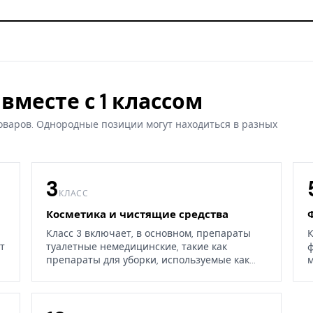
вместе с 1 классом
оваров. Однородные позиции могут находиться в разных
3
КЛАСС
Косметика и чистящие средства
Класс 3 включает, в основном, препараты
К
т
туалетные немедицинские, такие как
ф
препараты для уборки, используемые как
м
дома, так и в окружающих средах.