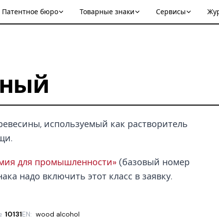
Патентное бюро
Товарные знаки
Сервисы
Жу
сный
ревесины, используемый как растворитель
щи.
имия для промышленности»
(базовый номер
нака надо включить этот класс в заявку.
№
10131
EN:
wood alcohol