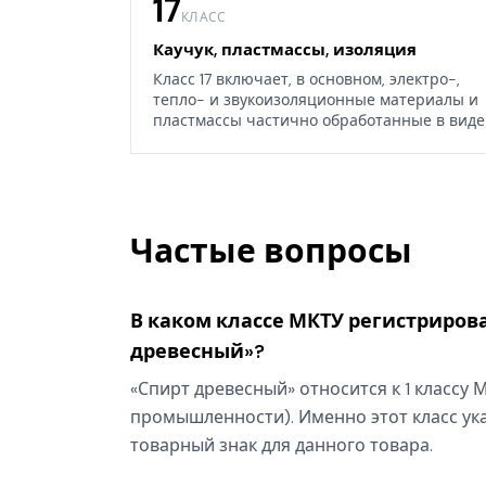
17
КЛАСС
Каучук, пластмассы, изоляция
Класс 17 включает, в основном, электро-,
тепло- и звукоизоляционные материалы и
пластмассы частично обработанные в виде
листов, блоков или стержней, а также
некоторые изделия из каучука, гуттаперчи,
резины, асбеста, слюды или их заменителей
Частые вопросы
В каком классе МКТУ регистрирова
древесный»?
«Спирт древесный» относится к 1 классу 
промышленности). Именно этот класс ука
товарный знак для данного товара.