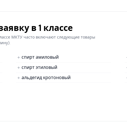
аявку в 1 классе
 классе МКТУ часто включают следующие товары
лину).
спирт амиловый
спирт этиловый
альдегид кротоновый