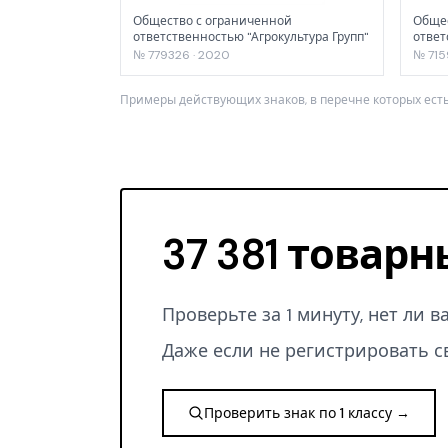
Общество с ограниченной
Общес
ответственностью "Агрокультура Групп"
ответ
компа
№ 779326 · 2020
№ 715
Примеры действующих знаков, в перечне которых есть
37 381 товарн
Проверьте за 1 минуту, нет ли 
Даже если не регистрировать с
Проверить знак по 1 классу →