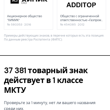
Акционерное общество
Общество с ограниченной
"ХИМИК"
ответственностью «Газпром
нефтехим Салават»
№ 580353 · 2016
№ 454085 · 2012
Примеры действующих знаков, в перечне которых есть эта позиция.
По данным реестра Роспатента (ФИПС).
37 381 товарный знак
действует в 1 классе
МКТУ
Проверьте за 1 минуту, нет ли вашего названия
среди них.