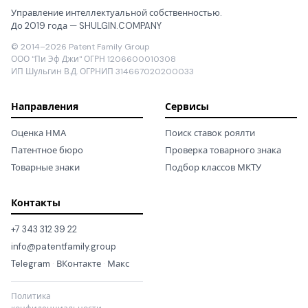
Управление интеллектуальной собственностью.
До 2019 года — SHULGIN.COMPANY
© 2014–2026 Patent Family Group
ООО "Пи Эф Джи" ОГРН 1206600010308
ИП Шульгин В.Д. ОГРНИП 314667020200033
Направления
Сервисы
Оценка НМА
Поиск ставок роялти
Патентное бюро
Проверка товарного знака
Товарные знаки
Подбор классов МКТУ
Контакты
+7 343 312 39 22
info@patentfamily.group
Telegram
·
ВКонтакте
·
Макс
Политика