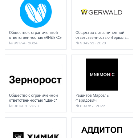
Общество с ограниченной
Общество с ограниченной
ответственностью «ЯНДЕКС»
ответственностью «Гервальд
Рус»
№ 991774 · 2024
№ 984252 · 2023
Общество с ограниченной
Рашитов Марсель
ответственностью "Шанс"
Фаридович
№ 981668 · 2023
№ 893757 · 2022