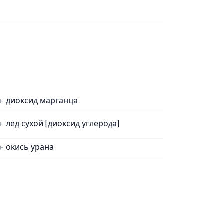
диоксид марганца
лед сухой [диоксид углерода]
окись урана