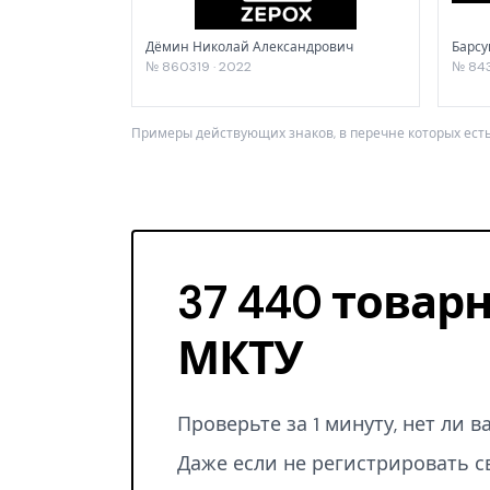
Дёмин Николай Александрович
Барсу
№ 860319 · 2022
№ 843
Примеры действующих знаков, в перечне которых есть
37 440 товарн
МКТУ
Проверьте за 1 минуту, нет ли 
Даже если не регистрировать с