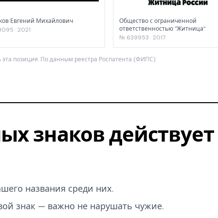
ков Евгений Михайлович
Общество с ограниченной
ответственностью "Житница"
095 · 2021
№ 639953 · 2017
 эта позиция. По данным реестра Роспатента (ФИПС).
ых знаков действует 
вашего названия среди них.
вой знак — важно не нарушать чужие.