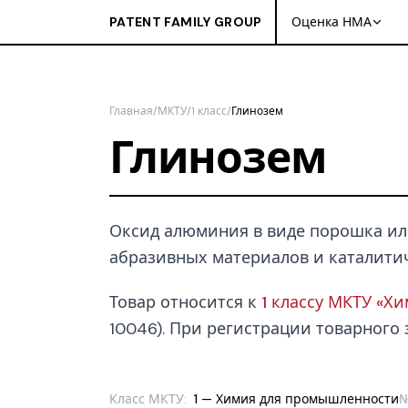
PATENT FAMILY GROUP
Оценка НМА
Главная
/
МКТУ
/
1 класс
/
Глинозем
Глинозем
Оксид алюминия в виде порошка или
абразивных материалов и каталитич
Товар относится к
1 классу МКТУ «Х
10046). При регистрации товарного з
Класс МКТУ:
1 — Химия для промышленности