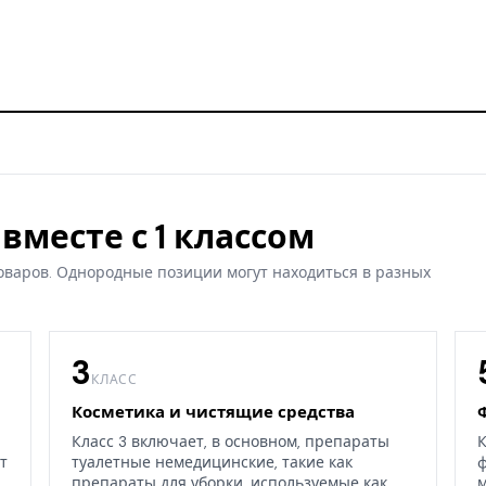
вместе с 1 классом
оваров. Однородные позиции могут находиться в разных
3
КЛАСС
Косметика и чистящие средства
Класс 3 включает, в основном, препараты
К
т
туалетные немедицинские, такие как
ф
препараты для уборки, используемые как
м