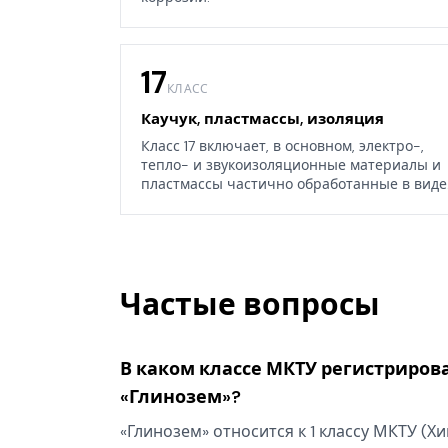
17
КЛАСС
Каучук, пластмассы, изоляция
Класс 17 включает, в основном, электро-,
тепло- и звукоизоляционные материалы и
пластмассы частично обработанные в виде
листов, блоков или стержней, а также
некоторые изделия из каучука, гуттаперчи,
резины, асбеста, слюды или их заменителей
Частые вопросы
В каком классе МКТУ регистриров
«Глинозем»?
«Глинозем» относится к 1 классу МКТУ (Х