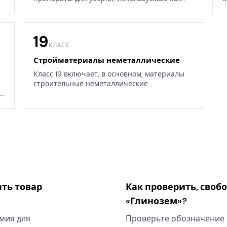
дома, так и в окружающих средах.
19
КЛАСС
Стройматериалы неметаллические
Класс 19 включает, в основном, материалы
строительные неметаллические.
.
ать товар
Как проверить, своб
«Глинозем»?
имия для
Проверьте обозначение 