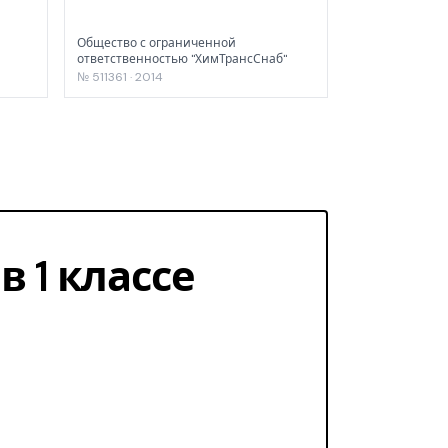
Общество с ограниченной
ответственностью "ХимТрансСнаб"
№ 511361 · 2014
в 1 классе