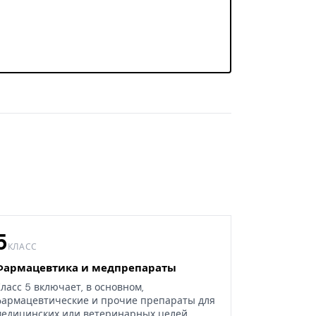
5
КЛАСС
Фармацевтика и медпрепараты
ласс 5 включает, в основном,
армацевтические и прочие препараты для
едицинских или ветеринарных целей.