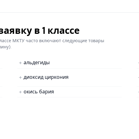
аявку в 1 классе
 классе МКТУ часто включают следующие товары
лину).
альдегиды
диоксид циркония
окись бария