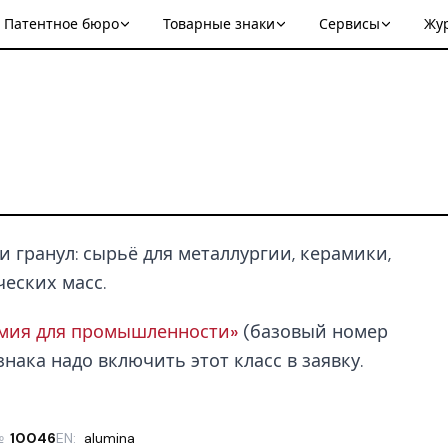
Патентное бюро
Товарные знаки
Сервисы
Жу
 гранул: сырьё для металлургии, керамики,
еских масс.
имия для промышленности»
(базовый номер
нака надо включить этот класс в заявку.
№
10046
EN:
alumina