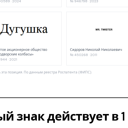
0589 · 2024
№ 946798 · 2023
тое акционерное общество
Сидоров Николай Николаевич
одворские колбасы»
№ 450268 · 2011
944 · 2021
 эта позиция. По данным реестра Роспатента (ФИПС).
ый знак действует в 