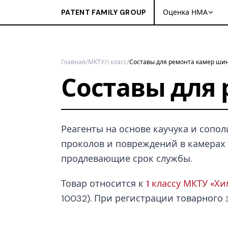
PATENT FAMILY GROUP
Оценка НМА
Главная
/
МКТУ
/
1 класс
/
Составы для ремонта камер ши
Составы для
Реагенты на основе каучука и сопо
проколов и повреждений в камерах 
продлевающие срок службы.
Товар относится к
1 классу МКТУ «Х
10032). При регистрации товарного з