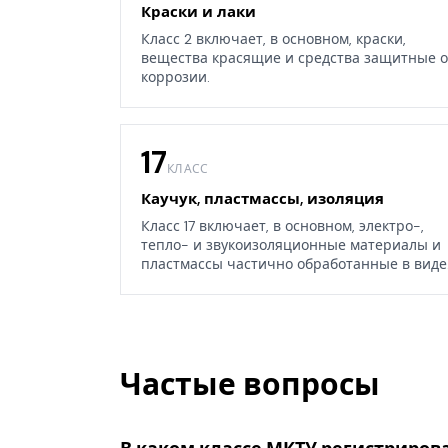
Краски и лаки
Класс 2 включает, в основном, краски,
вещества красящие и средства защитные о
коррозии.
17
КЛАСС
Каучук, пластмассы, изоляция
Класс 17 включает, в основном, электро-,
тепло- и звукоизоляционные материалы и
пластмассы частично обработанные в виде
листов, блоков или стержней, а также
некоторые изделия из каучука, гуттаперчи,
резины, асбеста, слюды или их заменителей
Частые вопросы