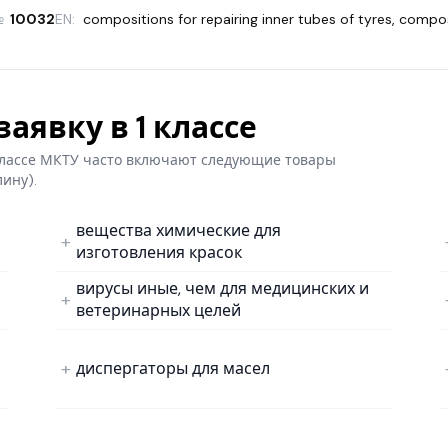
№
10032
EN:
compositions for repairing inner tubes of tyres
,
composi
аявку в 1 классе
 классе МКТУ часто включают следующие товары
лину).
вещества химические для
изготовления красок
вирусы иные, чем для медицинских и
ветеринарных целей
диспергаторы для масел