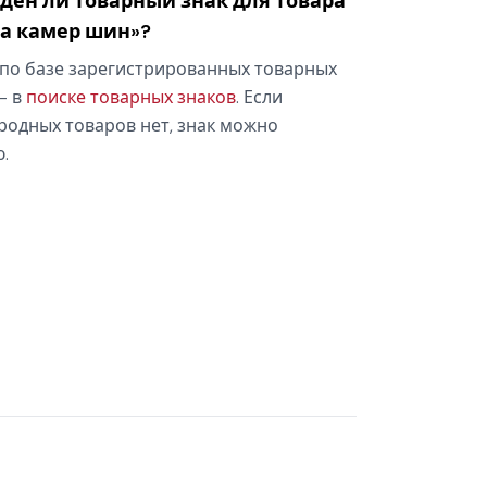
оден ли товарный знак для товара
та камер шин»?
по базе зарегистрированных товарных
— в
поиске товарных знаков
. Если
родных товаров нет, знак можно
.