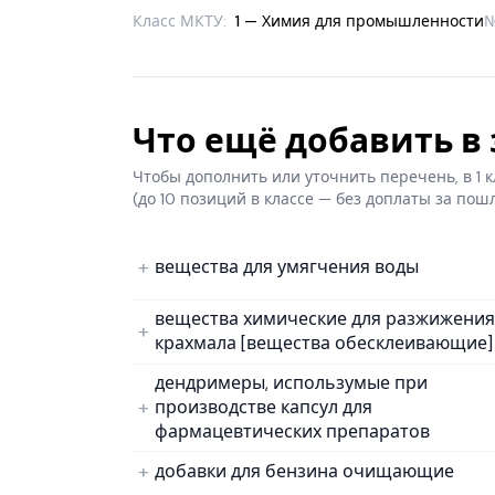
Класс МКТУ:
1 — Химия для промышленности
Что ещё добавить в з
Чтобы дополнить или уточнить перечень, в 1
(до 10 позиций в классе — без доплаты за пош
вещества для умягчения воды
вещества химические для разжижения
крахмала [вещества обесклеивающие]
дендримеры, использумые при
производстве капсул для
фармацевтических препаратов
добавки для бензина очищающие