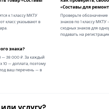
ть товар «Составы
Как проверить, своб
«Составы для ремон
тся к 1 классу МКТУ
Проверьте обозначение 
от класс указывают в
знаков по 1 классу МКТУ 
ара.
сходных знаков для одно
подавать на регистрацию
ого знака?
) — 38 000 ₽. За каждый
х 10 — доплата, поэтому
 под ваш перечень — в
или услугу?