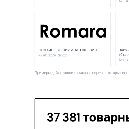
№ 100
ЛОЖКИН ЕВГЕНИЙ АНАТОЛЬЕВИЧ
Закры
«Стар
№ 908279 · 2022
№ 801
Примеры действующих знаков, в перечне которых есть
37 381 товарн