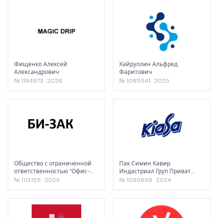
Фищенко Алексей
Хайруллин Альфред
Александрович
Фаритович
№ 1194973 · 2026
№ 1085541 · 2025
Общество с ограниченной
Пак Симин Кавир
ответственностью "Офис-
Индастриал Груп Приват
импэкс"
Джоинт Сток Компани
№ 1113725 · 2025
№ 1055659 · 2024