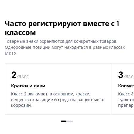
Часто регистрируют вместе с 1
классом
Товарные знаки охраняются для конкретных товаров.
Однородные позиции могут находиться в разных классах
МКТУ.
2
3
КЛАСС
КЛАС
Краски и лаки
Косме
Класс 2 включает, в основном, краски,
Класс 3
вещества красящие и средства защитные от
туалет
коррозии.
препар
дома, т