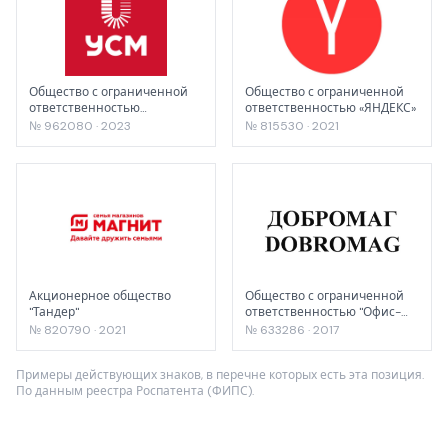
Общество с ограниченной
Общество с ограниченной
ответственностью
ответственностью «ЯНДЕКС»
"Холдинговая компания
№ 962080 · 2023
№ 815530 · 2021
ЮэСэМ"
Акционерное общество
Общество с ограниченной
"Тандер"
ответственностью "Офис-
импэкс"
№ 820790 · 2021
№ 633286 · 2017
Примеры действующих знаков, в перечне которых есть эта позиция.
По данным реестра Роспатента (ФИПС).