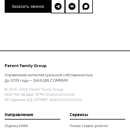
Заказать звонок
Patent Family Group
Управление интеллектуальной собственностью.
До 2019 года — SHULGIN.COMPANY
© 2014–2026 Patent Family Group
ООО "Пи Эф Джи" ОГРН 1206600010308
ИП Шульгин В.Д. ОГРНИП 314667020200033
Направления
Сервисы
Оценка НМА
Поиск ставок роялти