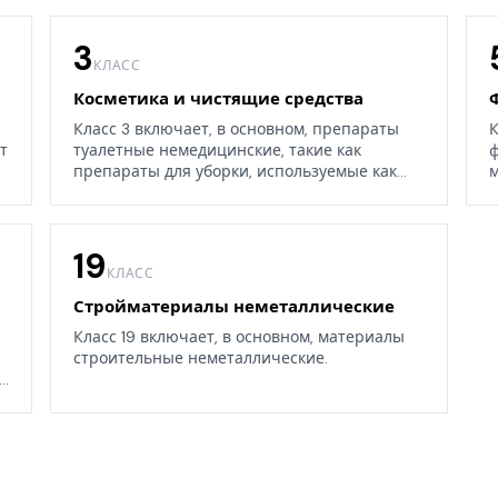
3
КЛАСС
Косметика и чистящие средства
Класс 3 включает, в основном, препараты
К
т
туалетные немедицинские, такие как
ф
препараты для уборки, используемые как
м
дома, так и в окружающих средах.
19
КЛАСС
Стройматериалы неметаллические
Класс 19 включает, в основном, материалы
строительные неметаллические.
.