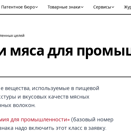
Патентное бюро
Товарные знаки
Сервисы
Жу
шленных целей
и мяса для пром
ие вещества, используемые в пищевой
стуры и вкусовых качеств мясных
ных волокон.
имия для промышленности»
(базовый номер
нака надо включить этот класс в заявку.