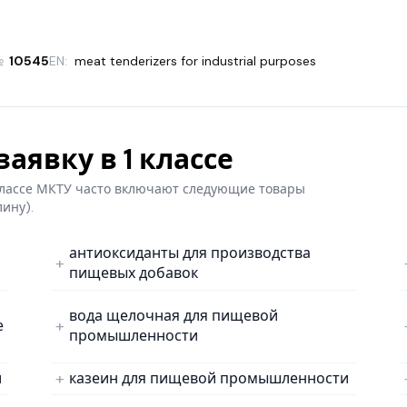
№
10545
EN:
meat tenderizers for industrial purposes
аявку в 1 классе
 классе МКТУ часто включают следующие товары
лину).
антиоксиданты для производства
пищевых добавок
вода щелочная для пищевой
е
промышленности
и
казеин для пищевой промышленности