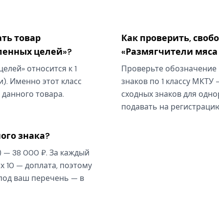
ать товар
Как проверить, своб
ленных целей»?
«Размягчители мяса
елей» относится к 1
Проверьте обозначение 
). Именно этот класс
знаков по 1 классу МКТУ 
 данного товара.
сходных знаков для одно
подавать на регистрацию
ого знака?
) — 38 000 ₽. За каждый
х 10 — доплата, поэтому
 под ваш перечень — в