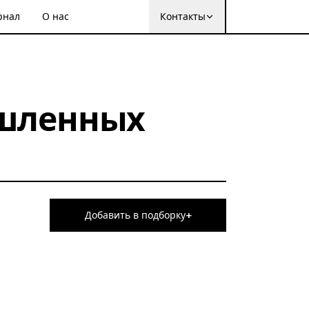
рнал
О нас
Контакты
ышленных
+
Добавить в подборку