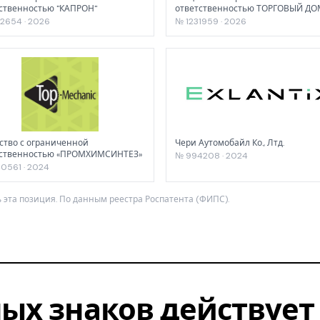
ственностью "КАПРОН"
ответственностью ТОРГОВЫЙ ДО
"МИРЭНА"
2654 · 2026
№ 1231959 · 2026
тво с ограниченной
Чери Аутомобайл Ко., Лтд.
тственностью «ПРОМХИМСИНТЕЗ»
№ 994208 · 2024
0561 · 2024
 эта позиция. По данным реестра Роспатента (ФИПС).
ых знаков действует 