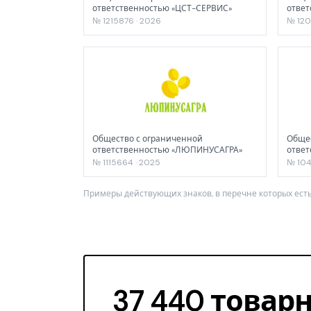
ответственностью «ЦСТ-СЕРВИС»
ответ
№ 1215876 · 2026
№ 120
Общество с ограниченной
Общес
ответственностью «ЛЮПИНУСАГРА»
отве
№ 1115664 · 2025
№ 104
Примеры действующих знаков, в перечне которых есть
37 440 товарн