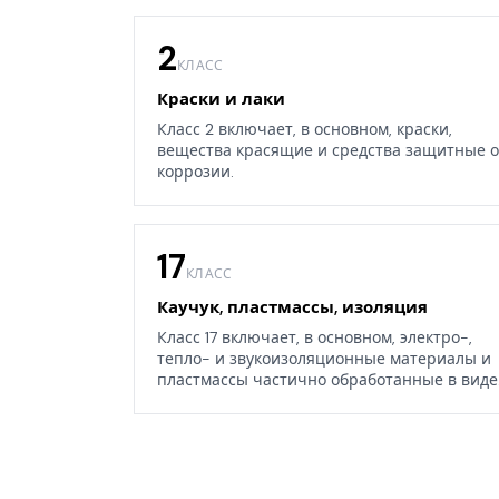
2
КЛАСС
Краски и лаки
Класс 2 включает, в основном, краски,
вещества красящие и средства защитные о
коррозии.
17
КЛАСС
Каучук, пластмассы, изоляция
Класс 17 включает, в основном, электро-,
тепло- и звукоизоляционные материалы и
пластмассы частично обработанные в виде
листов, блоков или стержней, а также
некоторые изделия из каучука, гуттаперчи,
резины, асбеста, слюды или их заменителей