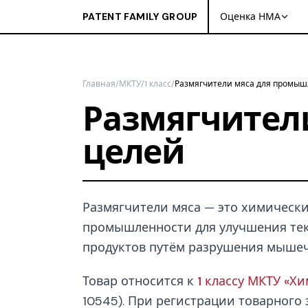
PATENT FAMILY GROUP
Оценка НМА
Главная
/
МКТУ
/
1 класс
/
Размягчители мяса для промы
Размягчител
целей
Размягчители мяса — это химическ
промышленности для улучшения тек
продуктов путём разрушения мышеч
Товар относится к
1 классу МКТУ «Х
10545). При регистрации товарного з