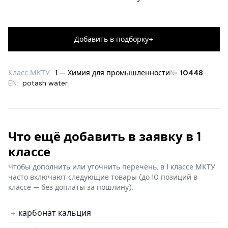
+
Добавить в подборку
Класс МКТУ:
1 — Химия для промышленности
№
10448
EN:
potash water
Что ещё добавить в заявку в 1
классе
Чтобы дополнить или уточнить перечень, в 1 классе МКТУ
часто включают следующие товары
(до 10 позиций в
классе — без доплаты за пошлину).
карбонат кальция