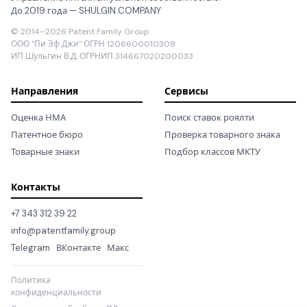
До 2019 года — SHULGIN.COMPANY
© 2014–2026 Patent Family Group
ООО "Пи Эф Джи" ОГРН 1206600010308
ИП Шульгин В.Д. ОГРНИП 314667020200033
Направления
Сервисы
Оценка НМА
Поиск ставок роялти
Патентное бюро
Проверка товарного знака
Товарные знаки
Подбор классов МКТУ
Контакты
+7 343 312 39 22
info@patentfamily.group
Telegram
·
ВКонтакте
·
Макс
Политика
конфиденциальности