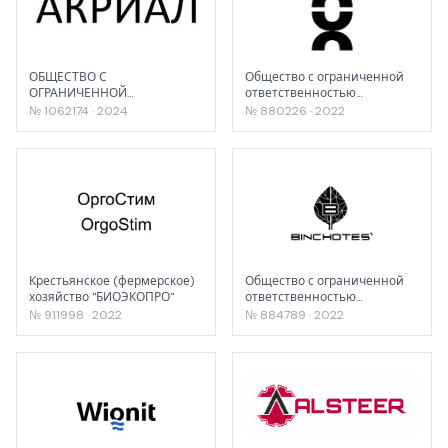
ОБЩЕСТВО С
Общество с ограниченной
ОГРАНИЧЕННОЙ
ответственностью
ОТВЕТСТВЕННОСТЬЮ
«Биолабмикс»
№ 1062174 · 2024
№ 880226 · 2022
"ТОРГОВЫЙ ДОМ ОЛИВЕСТА"
Крестьянское (фермерское)
Общество с ограниченной
хозяйство "БИОЭКОПРО"
ответственностью
"Бинчотан"
№ 911998 · 2022
№ 884789 · 2022