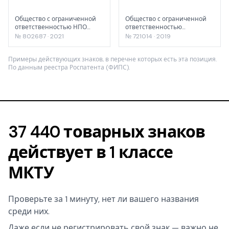
Общество с ограниченной
Общество с ограниченной
ответственностью НПО
ответственностью
«ВНТ»
"Машума-Центр"
№ 802687 · 2021
№ 721014 · 2019
Примеры действующих знаков, в перечне которых есть эта позиция.
По данным реестра Роспатента (ФИПС).
37 440 товарных знаков
действует в 1 классе
МКТУ
Проверьте за 1 минуту, нет ли вашего названия
среди них.
Даже если не регистрировать свой знак — важно не