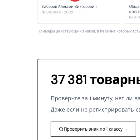
Зиборов Алексей Викторович
Общес
ответ
№ 869648 · 2022
№ 856
Примеры действующих знаков, в перечне которых есть
37 381 товарн
Проверьте за 1 минуту, нет ли 
Даже если не регистрировать с
Проверить знак по 1 классу →