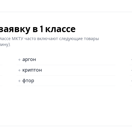
аявку в 1 классе
 классе МКТУ часто включают следующие товары
лину).
аргон
криптон
фтор