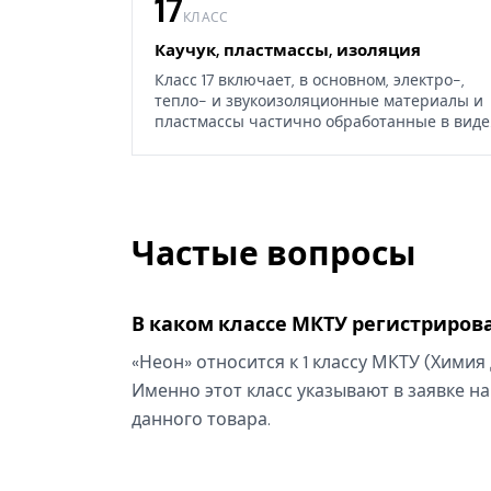
17
КЛАСС
Каучук, пластмассы, изоляция
Класс 17 включает, в основном, электро-,
тепло- и звукоизоляционные материалы и
пластмассы частично обработанные в виде
листов, блоков или стержней, а также
некоторые изделия из каучука, гуттаперчи,
резины, асбеста, слюды или их заменителей
Частые вопросы
В каком классе МКТУ регистрирова
«Неон» относится к 1 классу МКТУ (Хими
Именно этот класс указывают в заявке на
данного товара.