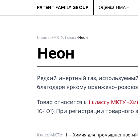
PATENT FAMILY GROUP
Оценка НМА
Главная
/
МКТУ
/
1 класс
/
Неон
Неон
Редкий инертный газ, используемый
благодаря яркому оранжево-розово
Товар относится к
1 классу МКТУ «Х
10401). При регистрации товарного з
Класс МКТУ:
1 — Химия для промышленности