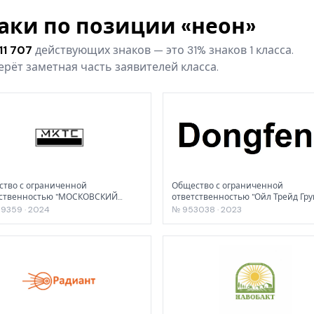
наки по позиции «неон»
11 707
действующих знаков — это 31% знаков 1 класса.
рёт заметная часть заявителей класса.
тво с ограниченной
Общество с ограниченной
тственностью "МОСКОВСКИЙ
ответственностью "Ойл Трейд Гру
ИНАТ ТВЕРДЫХ СПЛАВОВ"
9359 · 2024
№ 953038 · 2023