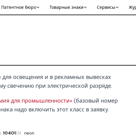
Патентное бюро
Товарные знаки
Сервисы
Жу
 для освещения и в рекламных вывесках
му свечению при электрической разряде.
имия для промышленности»
(базовый номер
нака надо включить этот класс в заявку.
№
10401
EN:
neon