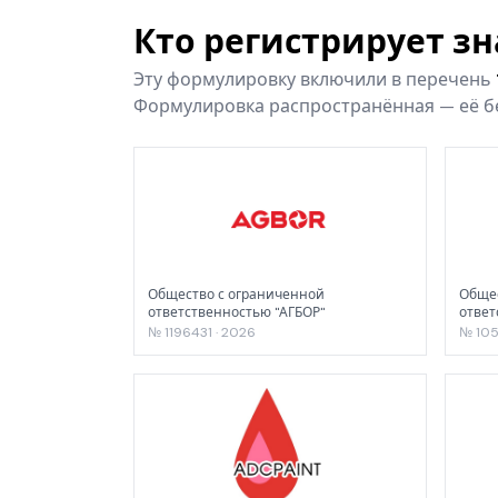
Кто регистрирует з
Эту формулировку включили в перечень
Формулировка распространённая — её бе
Общество с ограниченной
Общес
ответственностью "АГБОР"
отве
КОМБ
№ 1196431 · 2026
№ 105