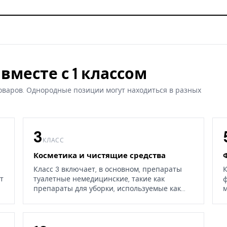
вместе с 1 классом
оваров. Однородные позиции могут находиться в разных
3
КЛАСС
Косметика и чистящие средства
Класс 3 включает, в основном, препараты
К
т
туалетные немедицинские, такие как
ф
препараты для уборки, используемые как
м
дома, так и в окружающих средах.