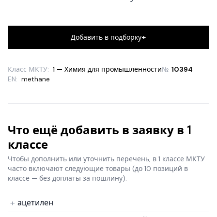
+
Добавить в подборку
Класс МКТУ:
1 — Химия для промышленности
№
10394
EN:
methane
Что ещё добавить в заявку в 1
классе
Чтобы дополнить или уточнить перечень, в 1 классе МКТУ
часто включают следующие товары
(до 10 позиций в
классе — без доплаты за пошлину).
ацетилен