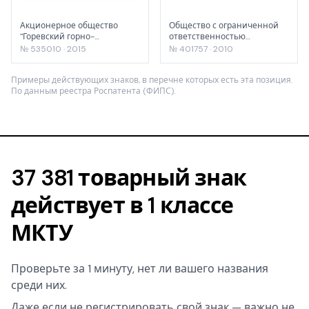
Акционерное общество
Общество с ограниченной
"Горевский горно-
ответственностью
обогатительный комбинат"
"Старослав"
№ 535010 · 2015
№ 401757 · 2010
Примеры действующих знаков, в перечне которых есть эта позиция.
По данным реестра Роспатента (ФИПС).
37 381 товарный знак
действует в 1 классе
МКТУ
Проверьте за 1 минуту, нет ли вашего названия
среди них.
Даже если не регистрировать свой знак — важно не