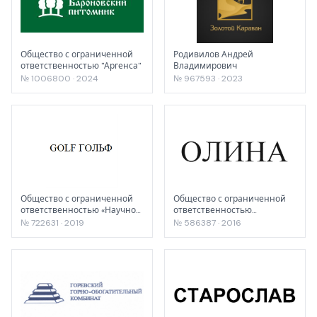
Общество с ограниченной
Родивилов Андрей
ответственностью "Аргенса"
Владимирович
№ 1006800 · 2024
№ 967593 · 2023
Общество с ограниченной
Общество с ограниченной
ответственностью «Научно-
ответственностью
производственное
"Межрегиональная
№ 722631 · 2019
№ 586387 · 2016
предприятие Рогнеда»
Аналитическая Лаборатория
Акустических Исследований
и Вибрацио