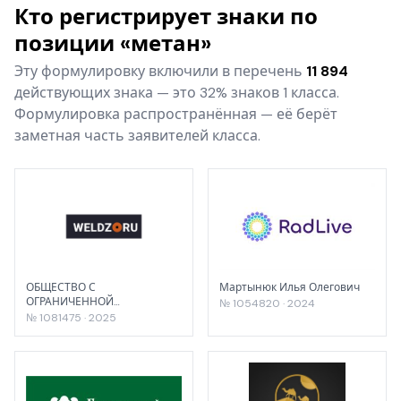
Кто регистрирует знаки по
позиции «метан»
Эту формулировку включили в перечень
11 894
действующих знака — это 32% знаков 1 класса.
Формулировка распространённая — её берёт
заметная часть заявителей класса.
ОБЩЕСТВО С
Мартынюк Илья Олегович
ОГРАНИЧЕННОЙ
№ 1054820 · 2024
ОТВЕТСТВЕННОСТЬЮ
№ 1081475 · 2025
ПРОИЗВОДСТВЕННО-
КОММЕРЧЕСКАЯ ФИРМА
"ОТС"