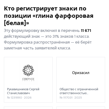
Кто регистрирует знаки по
позиции «глина фарфоровая
[белая]»
Эту формулировку включил в перечень
11 671
действующий знак — это 31% знаков 1 класса.
Формулировка распространённая — её берёт
заметная часть заявителей класса.
Рукавишников Сергей
Общество с ограниченной
Станиславович
ответственностью
«ХимРусАгро»
№ 1231880 · 2026
№ 1117031 · 2025