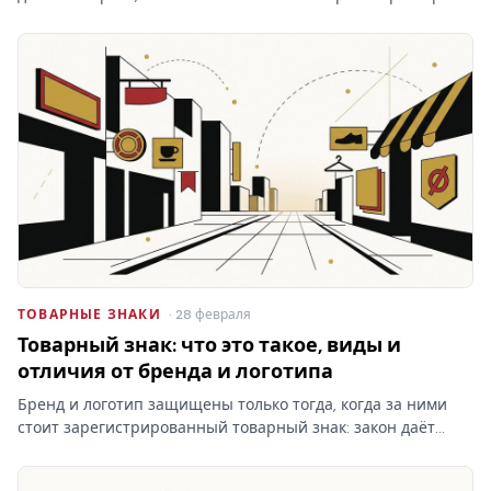
ФИПС по номеру или названию. Какие реестры ведёт
институт, чем они отличаются от платного поиска и что в
них…
ТОВАРНЫЕ ЗНАКИ
· 28 февраля
Товарный знак: что это такое, виды и
отличия от бренда и логотипа
Бренд и логотип защищены только тогда, когда за ними
стоит зарегистрированный товарный знак: закон даёт
право запрещать сходные обозначения именно
правообладателю. Кто раньше подал заявку — тот и