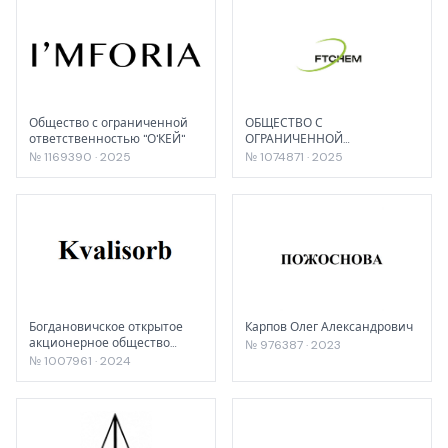
Общество с ограниченной
ОБЩЕСТВО С
ответственностью "О'КЕЙ"
ОГРАНИЧЕННОЙ
ОТВЕТСТВЕННОСТЬЮ
№ 1169390 · 2025
№ 1074871 · 2025
"ФОРПЛАСТ ТРЕЙДИНГ"
Богдановичское открытое
Карпов Олег Александрович
акционерное общество
№ 976387 · 2023
"Огнеупоры"
№ 1007961 · 2024