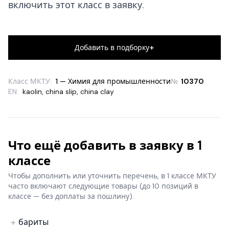
включить этот класс в заявку.
+
Добавить в подборку
Класс МКТУ:
1 — Химия для промышленности
№
10370
EN:
kaolin
,
china slip
,
china clay
Что ещё добавить в заявку в 1
классе
Чтобы дополнить или уточнить перечень, в 1 классе МКТУ
часто включают следующие товары
(до 10 позиций в
классе — без доплаты за пошлину).
бариты