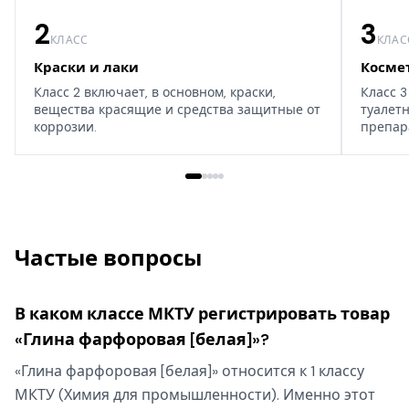
2
3
КЛАСС
КЛАС
Краски и лаки
Косме
Класс 2 включает, в основном, краски,
Класс 3
вещества красящие и средства защитные от
туалет
коррозии.
препар
дома, т
Частые вопросы
В каком классе МКТУ регистрировать товар
«Глина фарфоровая [белая]»?
«Глина фарфоровая [белая]» относится к 1 классу
МКТУ (Химия для промышленности). Именно этот