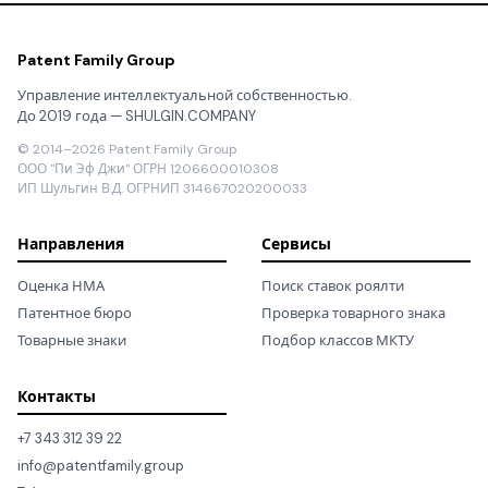
Patent Family Group
Управление интеллектуальной собственностью.
До 2019 года — SHULGIN.COMPANY
© 2014–2026 Patent Family Group
ООО "Пи Эф Джи" ОГРН 1206600010308
ИП Шульгин В.Д. ОГРНИП 314667020200033
Направления
Сервисы
Оценка НМА
Поиск ставок роялти
Патентное бюро
Проверка товарного знака
Товарные знаки
Подбор классов МКТУ
Контакты
+7 343 312 39 22
info@patentfamily.group