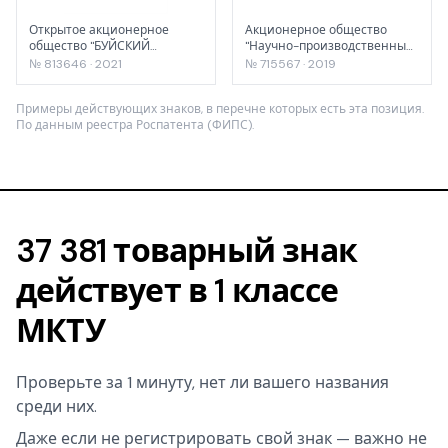
Открытое акционерное
Акционерное общество
общество "БУЙСКИЙ
"Научно-производственный
ХИМИЧЕСКИЙ ЗАВОД"
концерн "Технологии
№ 813646 · 2021
№ 715567 · 2019
машиностроения"
Примеры действующих знаков, в перечне которых есть эта позиция.
По данным реестра Роспатента (ФИПС).
37 381 товарный знак
действует в 1 классе
МКТУ
Проверьте за 1 минуту, нет ли вашего названия
среди них.
Даже если не регистрировать свой знак — важно не