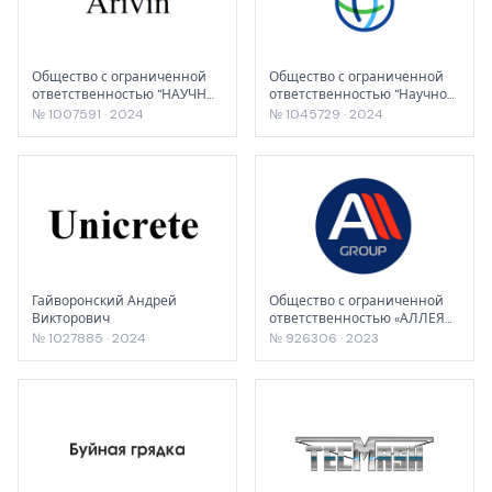
Общество с ограниченной
Общество с ограниченной
ответственностью "НАУЧНО-
ответственностью "Научно-
ТЕХНОЛОГИЧЕСКИЙ ЦЕНТР
производственный центр
№ 1007591 · 2024
№ 1045729 · 2024
"ТАТХИМПРОЕКТ"
"Фармбиомед"
Гайворонский Андрей
Общество с ограниченной
Викторович
ответственностью «АЛЛЕЯ
ГРУПП»
№ 1027885 · 2024
№ 926306 · 2023