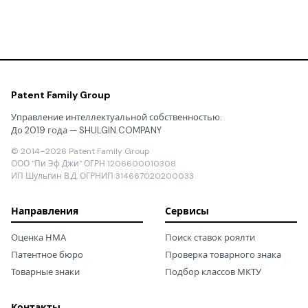
Patent Family Group
Управление интеллектуальной собственностью.
До 2019 года — SHULGIN.COMPANY
© 2014–2026 Patent Family Group
ООО "Пи Эф Джи" ОГРН 1206600010308
ИП Шульгин В.Д. ОГРНИП 314667020200033
Направления
Сервисы
Оценка НМА
Поиск ставок роялти
Патентное бюро
Проверка товарного знака
Товарные знаки
Подбор классов МКТУ
Контакты