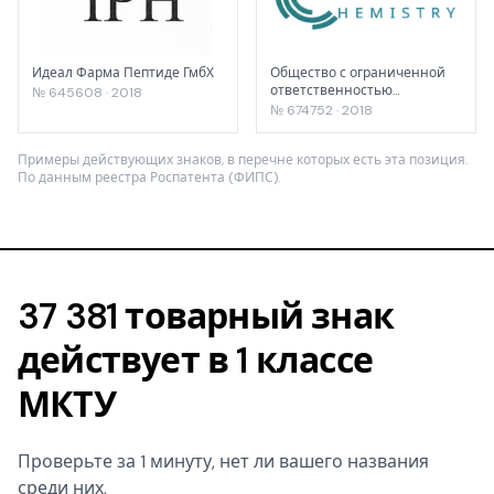
Идеал Фарма Пептиде ГмбХ
Общество с ограниченной
ответственностью
№ 645608 · 2018
"Индустриальная Химия"
№ 674752 · 2018
Примеры действующих знаков, в перечне которых есть эта позиция.
По данным реестра Роспатента (ФИПС).
37 381 товарный знак
действует в 1 классе
МКТУ
Проверьте за 1 минуту, нет ли вашего названия
среди них.