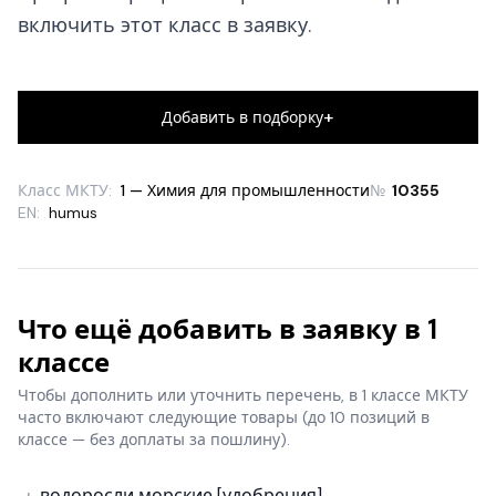
включить этот класс в заявку.
+
Добавить в подборку
Класс МКТУ:
1 — Химия для промышленности
№
10355
EN:
humus
Что ещё добавить в заявку в 1
классе
Чтобы дополнить или уточнить перечень, в 1 классе МКТУ
часто включают следующие товары
(до 10 позиций в
классе — без доплаты за пошлину).
водоросли морские [удобрения]