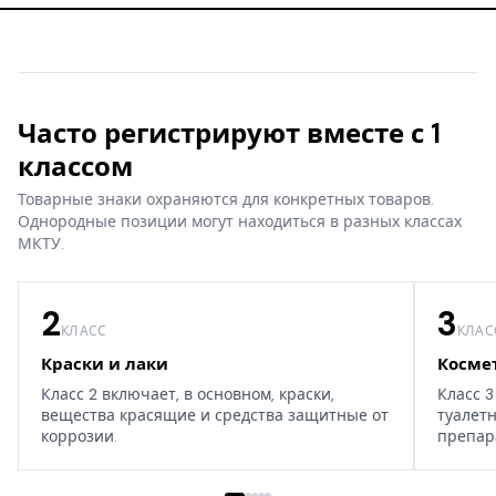
Часто регистрируют вместе с 1
классом
Товарные знаки охраняются для конкретных товаров.
Однородные позиции могут находиться в разных классах
МКТУ.
2
3
КЛАСС
КЛАС
Краски и лаки
Косме
Класс 2 включает, в основном, краски,
Класс 3
вещества красящие и средства защитные от
туалет
коррозии.
препар
дома, т