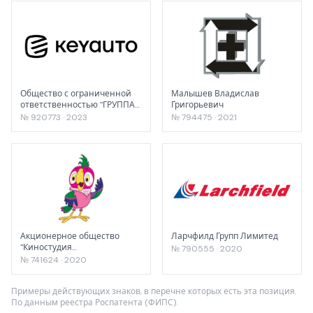
Общество с ограниченной
Малышев Владислав
ответственностью "ГРУППА
Григорьевич
КОМПАНИЙ "СБСВ-
№ 920773 · 2023
№ 794475 · 2021
КЛЮЧАВТО"
Акционерное общество
Ларчфилд Групп Лимитед
"Киностудия
№ 790555 · 2020
"Союзмультфильм"
№ 741624 · 2020
Примеры действующих знаков, в перечне которых есть эта позиция.
По данным реестра Роспатента (ФИПС).