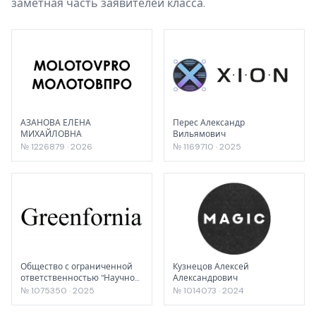
заметная часть заявителей класса.
АЗАНОВА ЕЛЕНА
Перес Александр
МИХАЙЛОВНА
Вильямович
№ 1226879 · 2026
№ 1169710 · 2025
Общество с ограниченной
Кузнецов Алексей
ответственностью "Научно-
Александрович
производственное
№ 1075350 · 2025
№ 1014073 · 2024
предприятие "Экологические
технологии и материалы"