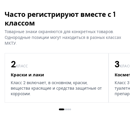
Часто регистрируют вместе с 1
классом
Товарные знаки охраняются для конкретных товаров.
Однородные позиции могут находиться в разных классах
МКТУ.
2
3
КЛАСС
КЛАС
Краски и лаки
Косме
Класс 2 включает, в основном, краски,
Класс 3
вещества красящие и средства защитные от
туалет
коррозии.
препар
дома, т