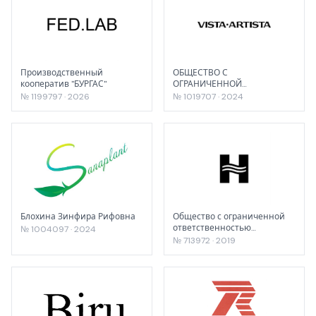
Производственный
ОБЩЕСТВО С
кооператив "БУРГАС"
ОГРАНИЧЕННОЙ
ОТВЕТСТВЕННОСТЬЮ
№ 1199797 · 2026
№ 1019707 · 2024
"АРТОПТИМА"
Блохина Зинфира Рифовна
Общество с ограниченной
ответственностью
№ 1004097 · 2024
«Гидрострой»
№ 713972 · 2019