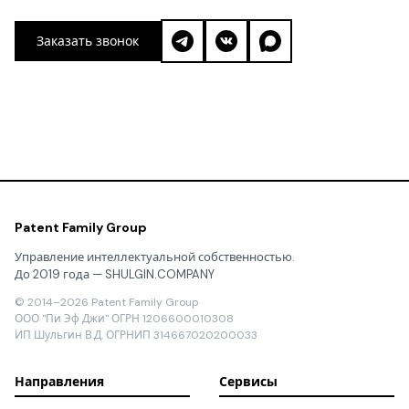
Заказать звонок
Patent Family Group
Управление интеллектуальной собственностью.
До 2019 года — SHULGIN.COMPANY
© 2014–2026 Patent Family Group
ООО "Пи Эф Джи" ОГРН 1206600010308
ИП Шульгин В.Д. ОГРНИП 314667020200033
Направления
Сервисы