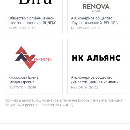
Общество с ограниченной
Акционерное общество
ответственностью "ЯНДЕКС"
"Группа компаний "РЕНОВА"
№ 696238 · 2019
№ 599240 · 2016
Кириллова Елена
Акционерное общество
Владимировна
«Инвестиционная компания
Альянс Капитал»
№ 575704 · 2016
№ 215819 · 2002
Примеры действующих знаков, в перечне которых есть эта позиция.
По данным реестра Роспатента (ФИПС).