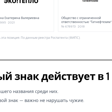
на Екатерина Валериевна
Общество с ограниченной
ответственностью "Татнефтехим"
995 · 2021
№ 678973 · 2018
 эта позиция. По данным реестра Роспатента (ФИПС).
ый знак действует в 
вашего названия среди них.
вой знак — важно не нарушать чужие.