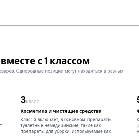
вместе с 1 классом
оваров. Однородные позиции могут находиться в разных
3
КЛАСС
Косметика и чистящие средства
Класс 3 включает, в основном, препараты
К
т
туалетные немедицинские, такие как
ф
препараты для уборки, используемые как
м
дома, так и в окружающих средах.