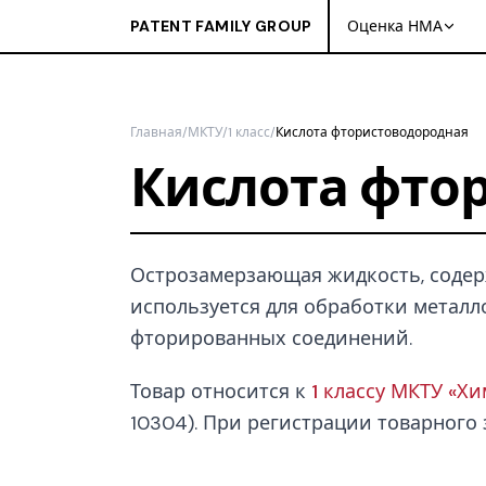
PATENT FAMILY GROUP
Оценка НМА
Главная
/
МКТУ
/
1 класс
/
Кислота фтористоводородная
Кислота фто
Острозамерзающая жидкость, соде
используется для обработки металло
фторированных соединений.
Товар относится к
1 классу МКТУ «Х
10304). При регистрации товарного з