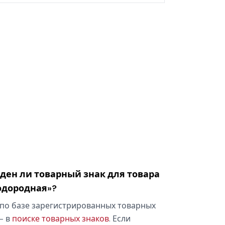
оден ли товарный знак для товара
одородная»?
по базе зарегистрированных товарных
— в
поиске товарных знаков
. Если