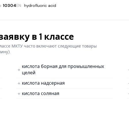
№
10304
EN:
hydrofluoric acid
аявку в 1 классе
 классе МКТУ часто включают следующие товары
лину).
кислота борная для промышленных
целей
кислота надсерная
кислота соляная