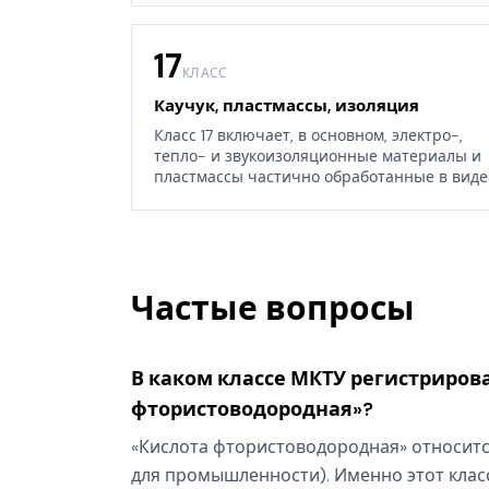
17
КЛАСС
Каучук, пластмассы, изоляция
Класс 17 включает, в основном, электро-,
тепло- и звукоизоляционные материалы и
пластмассы частично обработанные в виде
листов, блоков или стержней, а также
некоторые изделия из каучука, гуттаперчи,
резины, асбеста, слюды или их заменителей
Частые вопросы
В каком классе МКТУ регистрирова
фтористоводородная»?
«Кислота фтористоводородная» относится
для промышленности). Именно этот класс