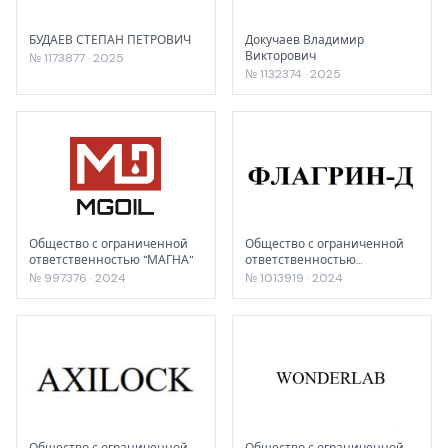
БУДАЕВ СТЕПАН ПЕТРОВИЧ
Докучаев Владимир
Викторович
№ 1173877 · 2025
№ 1132374 · 2025
Общество с ограниченной
Общество с ограниченной
ответственностью "МАГНА"
ответственностью
«Торговый дом БИОНИКА»
№ 997376 · 2024
№ 1013919 · 2024
Общество с ограниченной
Общество с ограниченной