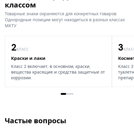
классом
Товарные знаки охраняются для конкретных товаров.
Однородные позиции могут находиться в разных классах
МКТУ.
2
3
КЛАСС
КЛАС
Краски и лаки
Косме
Класс 2 включает, в основном, краски,
Класс 3
вещества красящие и средства защитные от
туалет
коррозии.
препар
дома, т
Частые вопросы