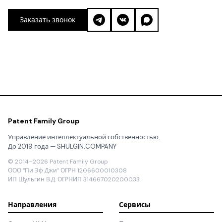
Заказать звонок
Patent Family Group
Управление интеллектуальной собственностью.
До 2019 года — SHULGIN.COMPANY
© 2014–2026 Patent Family Group
ООО "Пи Эф Джи" ОГРН 1206600010308
ИП Шульгин В.Д. ОГРНИП 314667020200033
Направления
Сервисы