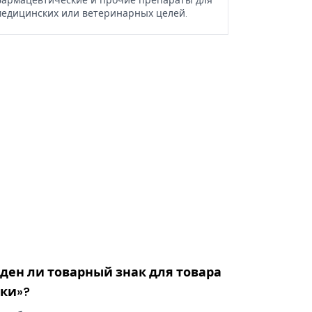
армацевтические и прочие препараты для
едицинских или ветеринарных целей.
оден ли товарный знак для товара
ики»?