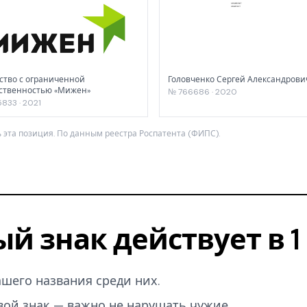
тво с ограниченной
Головченко Сергей Александрови
ственностью «Мижен»
№ 766686 · 2020
833 · 2021
 эта позиция. По данным реестра Роспатента (ФИПС).
ый знак действует в 
вашего названия среди них.
вой знак — важно не нарушать чужие.