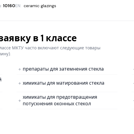
№
10160
EN:
ceramic glazings
аявку в 1 классе
 классе МКТУ часто включают следующие товары
лину).
препараты для затемнения стекла
й
химикаты для матирования стекла
химикаты для предотвращения
потускнения оконных стекол