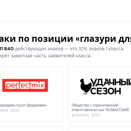
наки по позиции «глазури д
11 840
действующих знаков — это 32% знаков 1 класса.
рёт заметная часть заявителей класса.
ркодиян Ашот Дзарукович
Общество с ограниченной
ответственностью "КУЗБАССКИЙ
6629 · 2025
БРОЙЛЕР"
№ 1012376 · 2024