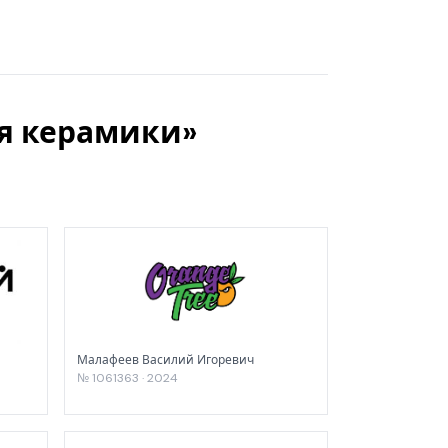
ля керамики»
Малафеев Василий Игоревич
№ 1061363 · 2024