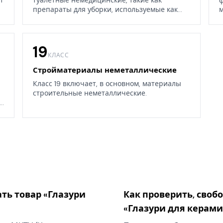
т
туалетные немедицинские, такие как
ф
препараты для уборки, используемые как
м
дома, так и в окружающих средах.
19
КЛАСС
Стройматериалы неметаллические
Класс 19 включает, в основном, материалы
строительные неметаллические.
.
ть товар «Глазури
Как проверить, своб
«Глазури для керам