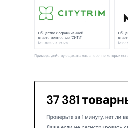
Общество с ограниченной
Общес
ответственностью "СИТИ"
ответ
№ 1062929 · 2024
№ 835
Примеры действующих знаков, в перечне которых есть
37 381 товарн
Проверьте за 1 минуту, нет ли 
Даже если не регистрировать с