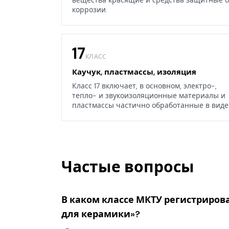
вещества красящие и средства защитные о
коррозии.
17
КЛАСС
Каучук, пластмассы, изоляция
Класс 17 включает, в основном, электро-,
тепло- и звукоизоляционные материалы и
пластмассы частично обработанные в виде
листов, блоков или стержней, а также
некоторые изделия из каучука, гуттаперчи,
резины, асбеста, слюды или их заменителей
Частые вопросы
В каком классе МКТУ регистрирова
для керамики»?