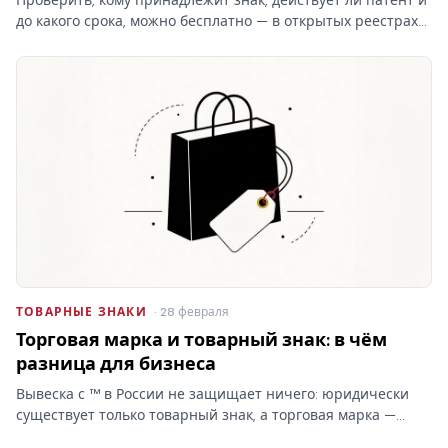
до какого срока, можно бесплатно — в открытых реестрах
ФИПС по номеру или названию. Какие реестры ведёт
институт, чем они отличаются от платного поиска и что в
них…
ТОВАРНЫЕ ЗНАКИ
· 28 февраля
Торговая марка и товарный знак: в чём
разница для бизнеса
Вывеска с ™ в России не защищает ничего: юридически
существует только товарный знак, а торговая марка —
бытовое слово без прав. От этой путаницы зависит,