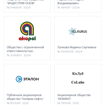
"ИНДУСТРИЯ ГАЗОВ"
Владимирович
№ 1146659 · 2025
№ 994137 · 2024
Общество с ограниченной
Лучкова Марина Сергеевна
ответственностью
№ 1044208 · 2024
"Акополимер"
№ 1036810 · 2024
Публичное акционерное
Акционерное общество
общество "Газпром нефть"
"КЕМИКО"
№ 805261 · 2021
№ 791548 · 2021