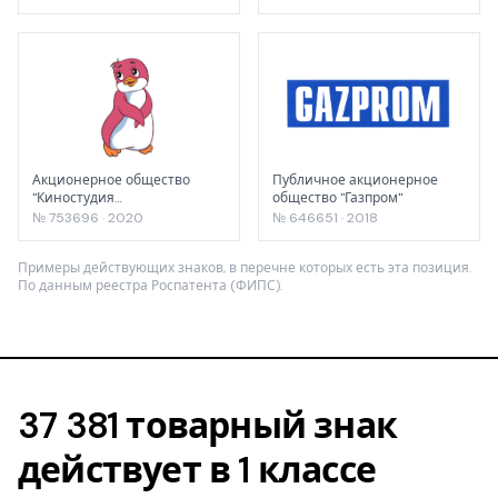
Акционерное общество
Публичное акционерное
"Киностудия
общество "Газпром"
"Союзмультфильм"
№ 753696 · 2020
№ 646651 · 2018
Примеры действующих знаков, в перечне которых есть эта позиция.
По данным реестра Роспатента (ФИПС).
37 381 товарный знак
действует в 1 классе