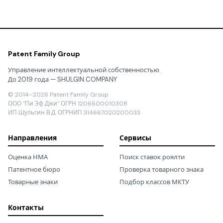
Patent Family Group
Управление интеллектуальной собственностью.
До 2019 года — SHULGIN.COMPANY
© 2014–2026 Patent Family Group
ООО "Пи Эф Джи" ОГРН 1206600010308
ИП Шульгин В.Д. ОГРНИП 314667020200033
Направления
Сервисы
Оценка НМА
Поиск ставок роялти
Патентное бюро
Проверка товарного знака
Товарные знаки
Подбор классов МКТУ
Контакты