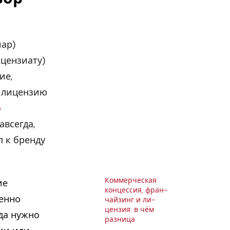
ар)
цензиату)
ие,
т лицензию
о
всегда,
 к бренду
Ком­мер­че­ская
ие
кон­цес­сия, фран­
енно
чай­зинг и ли­
цен­зия: в чём
гда нужно
разница