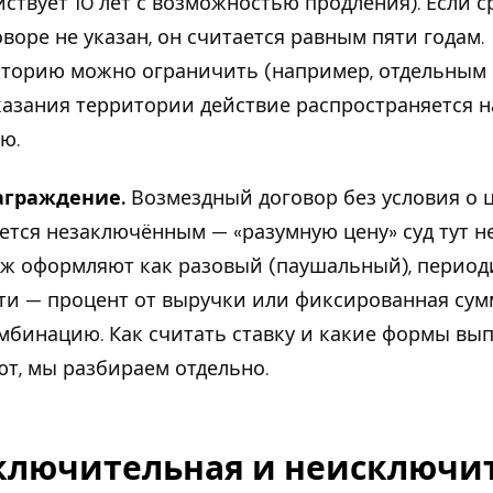
йствует 10 лет с возможностью продления). Если с
оворе не указан, он считается равным пяти годам.
торию можно ограничить (например, отдельным 
казания территории действие распространяется н
ю.
аграждение.
Возмездный договор без условия о 
ется незаключённым — «разумную цену» суд тут не
ж оформляют как разовый (паушальный), перио
ти — процент от выручки или фиксированная сум
мбинацию. Как считать ставку и какие формы вы
т, мы разбираем отдельно.
ключительная и неисключи