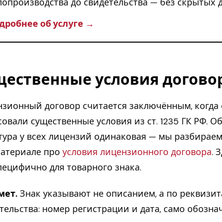
лопроизводства до свидетельства — без скрытых д
дробнее об услуге →
щественные условия догово
зионный договор считается заключённым, когда
совали существенные условия из ст. 1235 ГК РФ. О
тура у всех лицензий одинаковая — мы разбирае
материале про
условия лицензионного договора
. 
пецифично для товарного знака.
мет.
Знак указывают не описанием, а по реквизи
тельства: номер регистрации и дата, само обозна