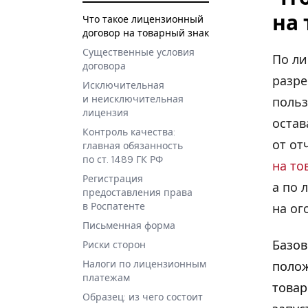
на
Что такое лицензионный
договор на товарный знак
Существенные условия
По ли
договора
разре
Исключительная
и неисключительная
польз
лицензия
остав
Контроль качества:
от от
главная обязанность
по ст. 1489 ГК РФ
на то
Регистрация
а по 
предоставления права
в Роспатенте
на ог
Письменная форма
Базов
Риски сторон
Налоги по лицензионным
полож
платежам
товар
Образец: из чего состоит