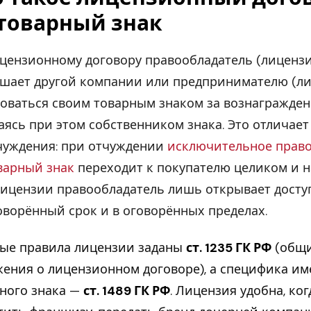
 товарный знак
цензионному договору правообладатель (лицензи
шает другой компании или предпринимателю (ли
оваться своим товарным знаком за вознагражден
аясь при этом собственником знака. Это отличае
чуждения: при отчуждении
исключительное прав
варный знак
переходит к покупателю целиком и на
лицензии правообладатель лишь открывает доступ
оворённый срок и в оговорённых пределах.
ые правила лицензии заданы
ст. 1235 ГК РФ
(общ
ения о лицензионном договоре), а специфика им
ного знака —
ст. 1489 ГК РФ
. Лицензия удобна, ко