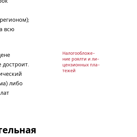
рок
регионом);
а всю
На­ло­го­об­ло­же­
цене
ние роялти и ли­
 достроит.
цен­зи­он­ных пла­
те­жей
дический
ма) либо
плат
тельная