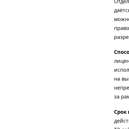
Отдел
даётс
можно
право
разре
Спос
лицен
испол
на вы
непре
за ра
Срок 
дейст