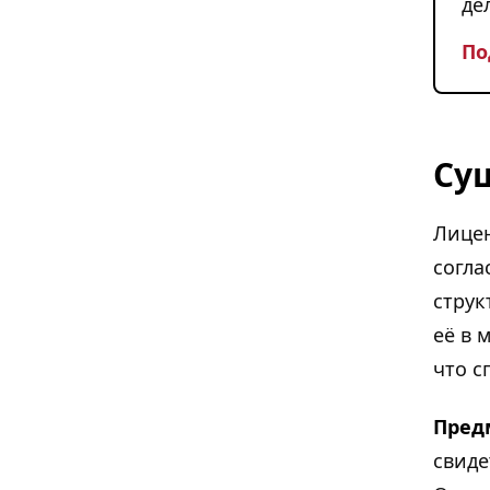
де
По
Су
Лицен
согла
струк
её в 
что с
Пред
свиде