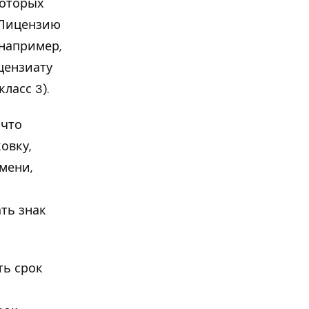
которых
. Лицензию
 например,
ицензиату
ласс 3).
 что
овку,
мени,
ть знак
ть срок