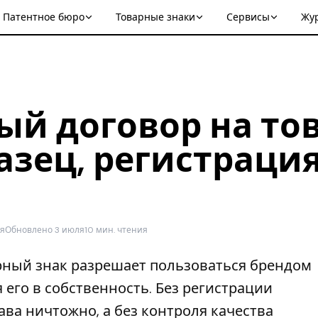
Патентное бюро
Товарные знаки
Сервисы
Жу
й договор на тов
азец, регистрация
ля
Обновлено 3 июля
10 мин. чтения
ный знак разрешает пользоваться брендом
 его в собственность. Без регистрации
ава ничтожно, а без контроля качества