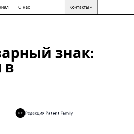
рнал
О нас
Контакты
арный знак:
 в
Редакция Patent Family
PF