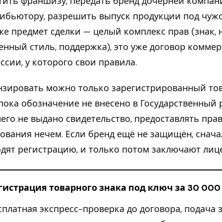
тить франшизу, передать бренд дочерней компан
ибьютору, разрешить выпуск продукции под чуж
же предмет сделки — целый комплекс прав (знак, н
нный стиль, поддержка), это уже договор комме
ссии, у которого свои правила.
зировать можно только зарегистрированный то
 пока обозначение не внесено в Государственный 
него не выдано свидетельство, предоставлять пра
ования нечем. Если бренд ещё не защищён, снача
дят регистрацию, и только потом заключают лиц
гистрация товарного знака под ключ за 30 000
сплатная экспресс-проверка до договора, подача 