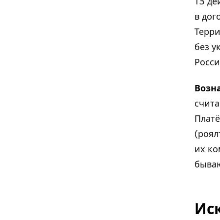
ТЗ де
в дог
Терри
без у
Росси
Возн
счита
Платё
(роял
их ко
бываю
Ис