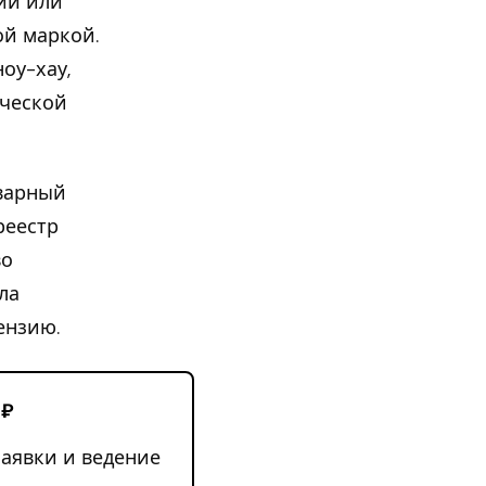
ии или
ой маркой.
оу-хау,
рческой
варный
реестр
во
ла
ензию.
 ₽
заявки и ведение