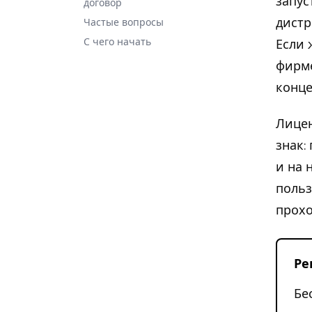
запус
договор
дистр
Частые вопросы
С чего начать
Если 
фирме
конце
Лицен
знак:
и на 
польз
прохо
Ре
Бе