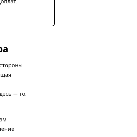
оплат.
ра
 стороны
бщая
м
Здесь — то,
там
чение.