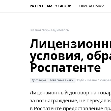
PATENT FAMILY GROUP
Оценка НМА
Главная
/
Журнал
/
Договоры
Лицензионны
условия, обр
Роспатенте
Договоры
Товарные знаки
Опубликовано 3 февра
Лицензионный договор на товар
за вознаграждение, не передавая
в Роспатенте предоставление пр